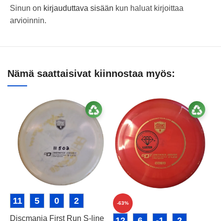
Sinun on
kirjauduttava sisään
kun haluat kirjoittaa
arvioinnin.
Nämä saattaisivat kiinnostaa myös:
11
5
0
2
-63%
Discmania First Run S-line
12
6
-1
2