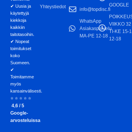
GOOGLE
✔ Uusia ja
Yhteystiedot
info@topdisc.fi
käytettyjä
POIKKEU
kiekkoja
WhatsApp
VIIKKO 32
kaikkiin
Asiakaspalvelu
TI-KE 15-
taitotasoihin.
MA-PE 12-18
12-18
✔ Nopeat
toimitukset
koko
Suomeen.
✔
Toimitamme
myös
kansainvälisesti.
⭐ ⭐ ⭐ ⭐ ⭐
4,6 / 5
Google-
arvosteluissa