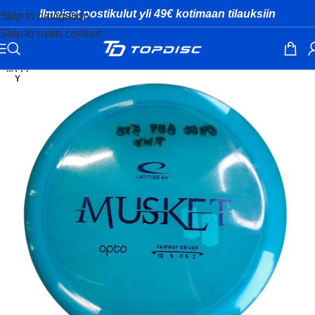
Ilmaiset postikulut yli 49€ kotimaan tilauksiin
Skip to navigation
Skip to main content
MYYT
Y