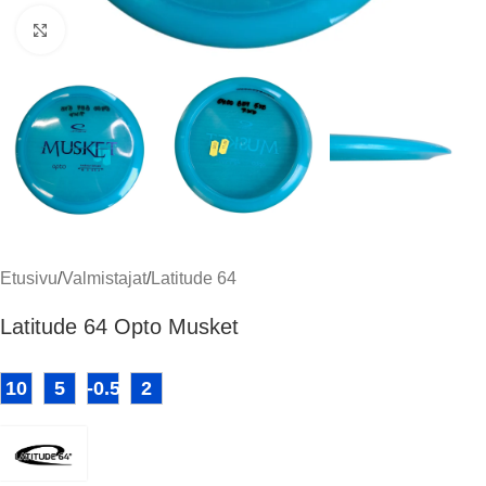
Klikkaa suuremmaksi
Etusivu
/
Valmistajat
/
Latitude 64
Latitude 64 Opto Musket
10
5
-0.5
2