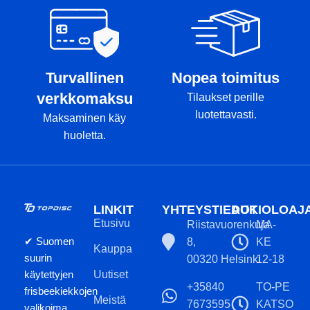
Turvallinen
Nopea toimitus
verkkomaksu
Tilaukset perille
luotettavasti.
Maksaminen käy
huoletta.
LINKIT
YHTEYSTIEDOT
AUKIOLOAJ
Etusivu
Riistavuorenkuja
MA-
✔ Suomen
8,
KE
Kauppa
suurin
00320 Helsinki
12-18
käytettyjen
Uutiset
+35840
TO-PE
frisbeekiekkojen
Meistä
7673595
KATSO
valikoima.