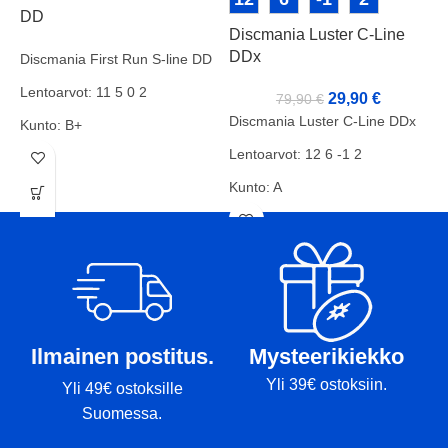
DD
Discmania Luster C-Line
D
DDx
Discmania First Run S-line DD
Lentoarvot: 11 5 0 2
29,90
€
79,90
€
Discmania Luster C-Line DDx
D
Kunto: B+
Lentoarvot: 12 6 -1 2
L
Paino: 173g
Kunto: A
K
Tussit: Pohja, Kansi
Paino: 175g
P
Tussit: -
T
Ilmainen postitus.
Mysteerikiekko
Yli 39€ ostoksiin.
Yli 49€ ostoksille
Suomessa.