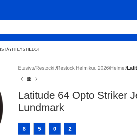
ISTÄ
YHTEYSTIEDOT
Etusivu
/
Restockit
/
Restock Helmikuu 2026
/
Helmet
/
Lati
Latitude 64 Opto Striker 
Lundmark
8
5
0
2