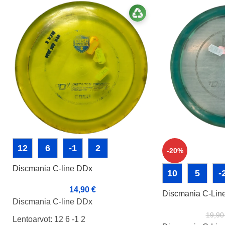
12
6
-1
2
-20%
Discmania C-line DDx
10
5
-
14,90
€
Discmania C-Lin
Discmania C-line DDx
19,9
Lentoarvot: 12 6 -1 2