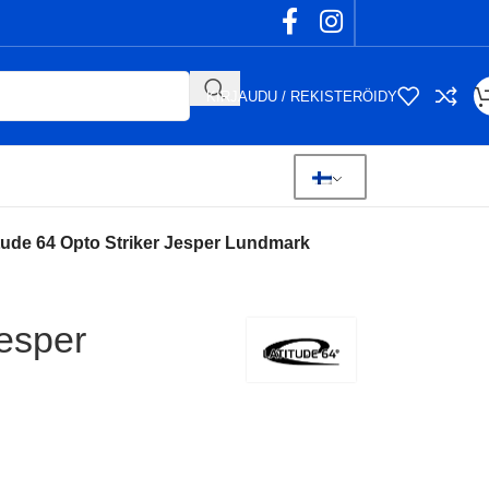
KIRJAUDU / REKISTERÖIDY
tude 64 Opto Striker Jesper Lundmark
Jesper