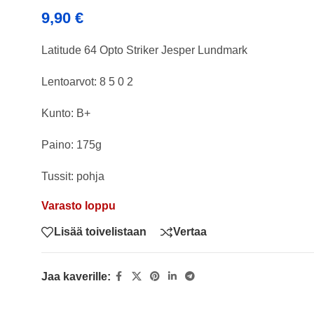
9,90
€
Latitude 64 Opto Striker Jesper Lundmark
Lentoarvot: 8 5 0 2
Kunto: B+
Paino: 175g
Tussit: pohja
Varasto loppu
Lisää toivelistaan
Vertaa
Jaa kaverille: