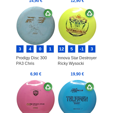
14,90
€
12,90
€
3
4
0
1
12
5
-1
3
Prodigy Disc 300
Innova Star Destroyer
PA3 Chris
Ricky Wysocki
Dickersson
19,90
€
6,90
€