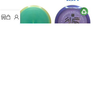
9
4
0
3
-14%
Innova Champion
9
4
0
3
Firebird 15 Pretty
Axiom Discs Fission
Good Years
Fireball Lab second
11,90
€
11,90
€
13,90
€