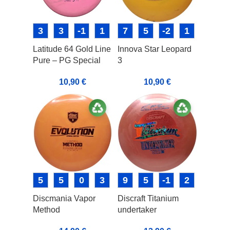
3
3
-1
1
7
5
-2
1
Latitude 64 Gold Line
Innova Star Leopard
Pure – PG Special
3
10,90
€
10,90
€
5
5
0
3
9
5
-1
2
Discmania Vapor
Discraft Titanium
Method
undertaker