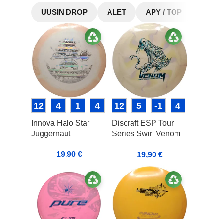
UUSIN DROP
ALET
APY / TOP
12
4
1
4
12
5
-1
4
Innova Halo Star
Discraft ESP Tour
Juggernaut
Series Swirl Venom
(2022 Ledgestone)
19,90
€
19,90
€