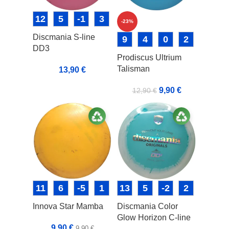
12
5
-1
3
-23%
Discmania S-line
9
4
0
2
DD3
Prodiscus Ultrium
Talisman
13,90
€
9,90
€
12,90
€
11
6
-5
1
13
5
-2
2
Innova Star Mamba
Discmania Color
Glow Horizon C-line
9,90
€
9,90
€
DD2 Special Edition