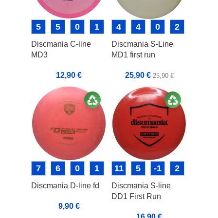
5
5
0
1
4
4
0
2
Discmania C-line
Discmania S-Line
MD3
MD1 first run
12,90
€
25,90
€
25,90
€
7
6
0
1
11
5
-1
2
Discmania D-line fd
Discmania S-line
DD1 First Run
9,90
€
16,90
€