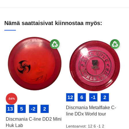
Nämä saattaisivat kiinnostaa myös:
12
6
-1
2
-54%
Discmania Metalflake C-
D
13
5
-2
2
line DDx World tour
Discmania C-line DD2 Mini
Huk Lab
Lentoarvot: 12 6 -1 2
D