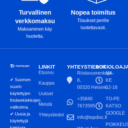
Turvallinen
Nopea toimitus
verkkomaksu
Tilaukset perille
luotettavasti.
Maksaminen käy
huoletta.
LINKIT
YHTEYSTIEDOT
AUKIOLOAJ
Etusivu
Riistavuorenkuja
MA-
✔ Suomen
8,
KE
Kauppa
suurin
00320 Helsinki
12-18
käytettyjen
Uutiset
+35840
TO-PE
frisbeekiekkojen
Meistä
7673595
KATSO
valikoima.
GOOGLE
✔ Uusia ja
Yhteystiedot
info@topdisc.fi
käytettyjä
POIKKEU
kiekkoja