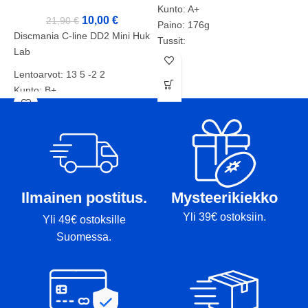
Kunto: A+
L
10,00
€
21,90
€
Paino: 176g
Discmania C-line DD2 Mini Huk
K
Tussit:
Lab
P
Lentoarvot: 13 5 -2 2
T
Kunto: B+
Paino: 177g
Tussit: Rimmi, Kansi
Ilmainen postitus.
Mysteerikiekko
Yli 39€ ostoksiin.
Yli 49€ ostoksille
Suomessa.