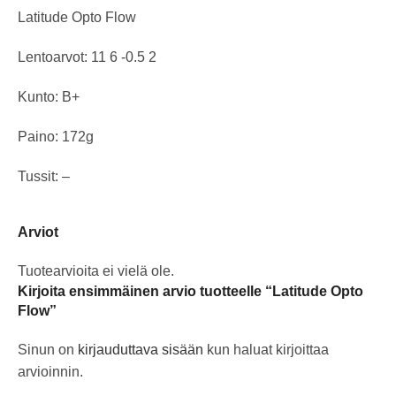
Latitude Opto Flow
Lentoarvot: 11 6 -0.5 2
Kunto: B+
Paino: 172g
Tussit: –
Arviot
Tuotearvioita ei vielä ole.
Kirjoita ensimmäinen arvio tuotteelle “Latitude Opto
Flow”
Sinun on
kirjauduttava sisään
kun haluat kirjoittaa
arvioinnin.