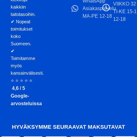
WhatsApp
VIIKKO 32
kaikkiin
Asiakaspalvelu
TI-KE 15-
taitotasoihin.
MA-PE 12-18
12-18
✔ Nopeat
toimitukset
koko
Suomeen.
✔
Toimitamme
myös
kansainvälisesti.
⭐ ⭐ ⭐ ⭐ ⭐
4,6 / 5
Google-
arvosteluissa
HYVÄKSYMME SEURAAVAT MAKSUTAVAT