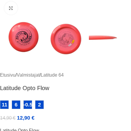
Klikkaa suuremmaksi
Etusivu
/
Valmistajat
/
Latitude 64
Latitude Opto Flow
11
6
-0.5
2
12,90
€
14,90
€
Latitude Opto Flow