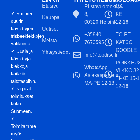
Etusivu
Riistavuorenkuja
MA-
✔ Suomen
8,
KE
Kauppa
suurin
00320 Helsinki
12-18
käytettyjen
Uutiset
+35840
TO-PE
frisbeekiekkojen
Meistä
7673595
KATSO
valikoima.
GOOGLE
✔ Uusia ja
Yhteystiedot
info@topdisc.fi
käytettyjä
POIKKEU
kiekkoja
WhatsApp
VIIKKO 32
kaikkiin
Asiakaspalvelu
TI-KE 15-
taitotasoihin.
MA-PE 12-18
12-18
✔ Nopeat
toimitukset
koko
Suomeen.
✔
Toimitamme
myös