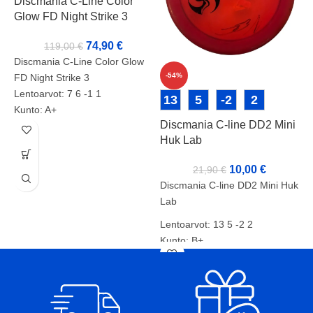
Discmania C-Line Color
Glow FD Night Strike 3
74,90
€
119,00
€
Discmania C-Line Color Glow
-54%
FD Night Strike 3
Lentoarvot: 7 6 -1 1
L
13
5
-2
2
Kunto: A+
D
Discmania C-line DD2 Mini
Paino: 169g
Huk Lab
Tussit:
L
Tuotenumero: 2071
10,00
€
21,90
€
L
Discmania C-line DD2 Mini Huk
Lab
K
Lentoarvot: 13 5 -2 2
P
Kunto: B+
T
Paino: 177g
Tussit: Rimmi, Kansi