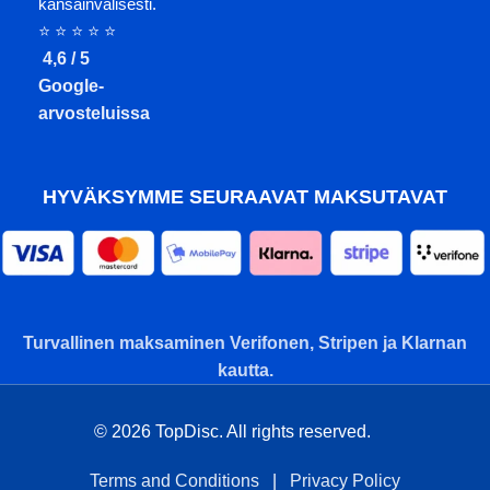
kansainvälisesti.
⭐ ⭐ ⭐ ⭐ ⭐
4,6 / 5
Google-
arvosteluissa
HYVÄKSYMME SEURAAVAT MAKSUTAVAT
Turvallinen maksaminen Verifonen, Stripen ja Klarnan
kautta.
© 2026 TopDisc. All rights reserved.
Terms and Conditions
|
Privacy Policy