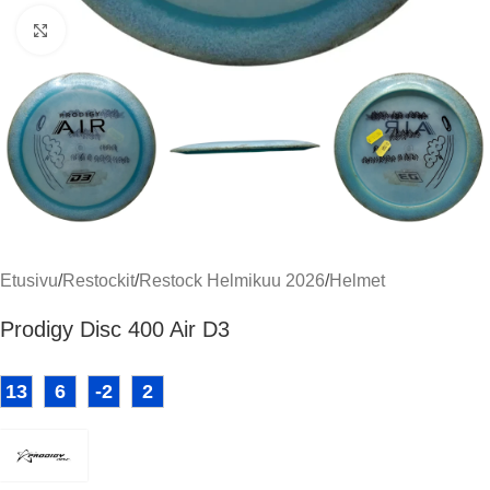
Klikkaa suuremmaksi
Etusivu
/
Restockit
/
Restock Helmikuu 2026
/
Helmet
Prodigy Disc 400 Air D3
13
6
-2
2