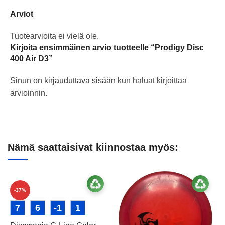
Arviot
Tuotearvioita ei vielä ole.
Kirjoita ensimmäinen arvio tuotteelle “Prodigy Disc
400 Air D3”
Sinun on
kirjauduttava sisään
kun haluat kirjoittaa
arvioinnin.
Nämä saattaisivat kiinnostaa myös:
-37%
7
6
-1
1