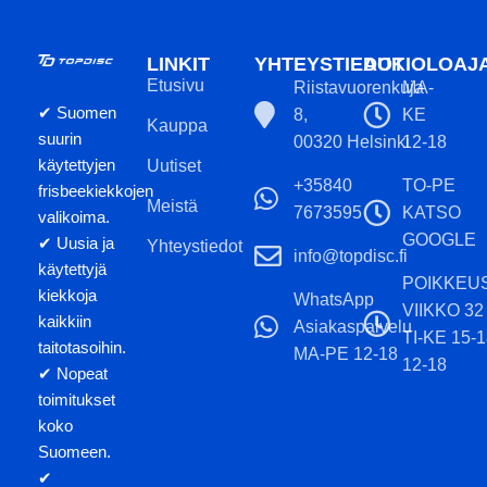
LINKIT
YHTEYSTIEDOT
AUKIOLOAJ
Etusivu
Riistavuorenkuja
MA-
✔ Suomen
8,
KE
Kauppa
suurin
00320 Helsinki
12-18
käytettyjen
Uutiset
+35840
TO-PE
frisbeekiekkojen
Meistä
7673595
KATSO
valikoima.
GOOGLE
✔ Uusia ja
Yhteystiedot
info@topdisc.fi
käytettyjä
POIKKEU
kiekkoja
WhatsApp
VIIKKO 32
kaikkiin
Asiakaspalvelu
TI-KE 15-
taitotasoihin.
MA-PE 12-18
12-18
✔ Nopeat
toimitukset
koko
Suomeen.
✔