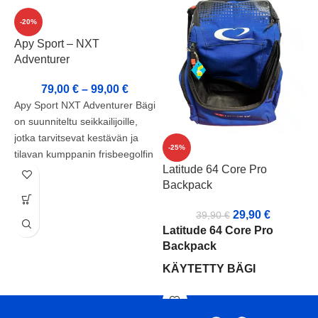
-20%
Apy Sport – NXT
Adventurer
79,00
€
–
99,00
€
Apy Sport NXT Adventurer Bägi
on suunniteltu seikkailijoille,
jotka tarvitsevat kestävän ja
P
-25%
tilavan kumppanin frisbeegolfin
Latitude 64 Core Pro
pelaamiseen tai retkeilyyn.
Backpack
A
Päämateriaalina on käytetty
e
laadukasta CORDURA 1000
29,90
€
39,90
€
a
tekstiiliä, joka kestää kulutusta
Latitude 64 Core Pro
f
ja säätä. Bägin puttitasku on
Backpack
m
valmistettu kevyestä 230 T
KÄYTETTY BÄGI
s
nylonista ja sisämateriaalina on
käytetty 210 D kangasta.
Kunto: B-
Tähän huippulaadukkaaseen
Vetoketjut: Pienempi
bägiin mahtuu yli 30 kiekkoa,