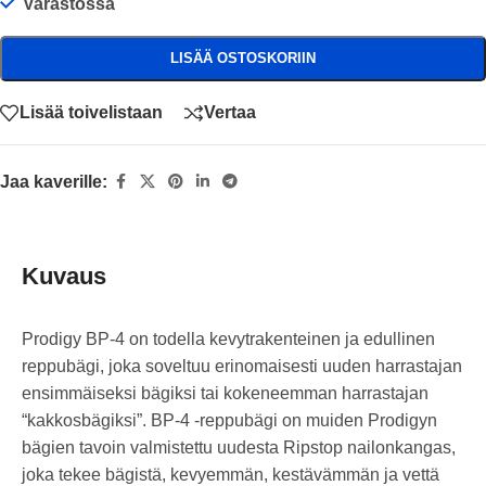
Varastossa
LISÄÄ OSTOSKORIIN
Lisää toivelistaan
Vertaa
Jaa kaverille:
Kuvaus
Prodigy BP-4 on todella kevytrakenteinen ja edullinen
reppubägi, joka soveltuu erinomaisesti uuden harrastajan
ensimmäiseksi bägiksi tai kokeneemman harrastajan
“kakkosbägiksi”. BP-4 -reppubägi on muiden Prodigyn
bägien tavoin valmistettu uudesta Ripstop nailonkangas,
joka tekee bägistä, kevyemmän, kestävämmän ja vettä