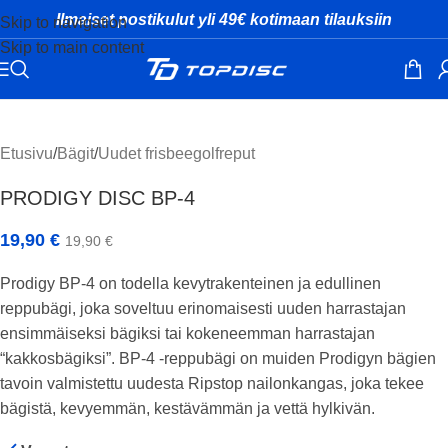
Ilmaiset postikulut yli 49€ kotimaan tilauksiin
Skip to navigation
Skip to main content
Klikkaa suuremmaksi
Etusivu
/
Bägit
/
Uudet frisbeegolfreput
PRODIGY DISC BP-4
19,90
€
19,90
€
Prodigy BP-4 on todella kevytrakenteinen ja edullinen
reppubägi, joka soveltuu erinomaisesti uuden harrastajan
ensimmäiseksi bägiksi tai kokeneemman harrastajan
“kakkosbägiksi”. BP-4 -reppubägi on muiden Prodigyn bägien
tavoin valmistettu uudesta Ripstop nailonkangas, joka tekee
bägistä, kevyemmän, kestävämmän ja vettä hylkivän.