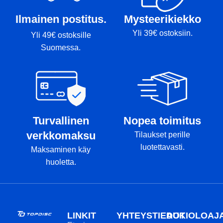
T
Ilmainen postitus.
Mysteerikiekko
Yli 39€ ostoksiin.
Yli 49€ ostoksille
Suomessa.
Turvallinen
Nopea toimitus
verkkomaksu
Tilaukset perille
luotettavasti.
Maksaminen käy
huoletta.
LINKIT
YHTEYSTIEDOT
AUKIOLOAJ