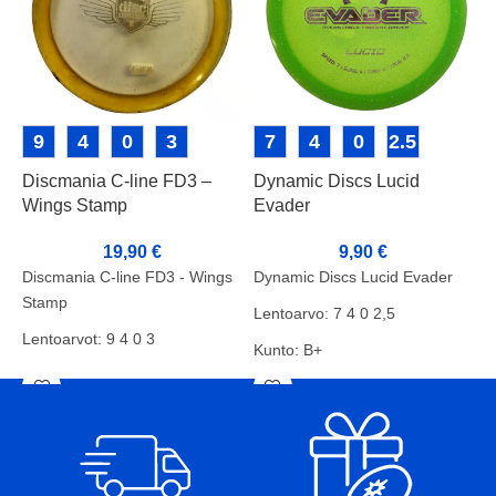
9
4
0
3
7
4
0
2.5
Discmania C-line FD3 –
Dynamic Discs Lucid
I
Wings Stamp
Evader
V
19,90
€
9,90
€
Discmania C-line FD3 - Wings
Dynamic Discs Lucid Evader
Stamp
Lentoarvo: 7 4 0 2,5
Lentoarvot: 9 4 0 3
Kunto: B+
Kunto: B
Paino: 171g
L
Paino: 175g
Tussi: Rimmi
K
Tussit: -
P