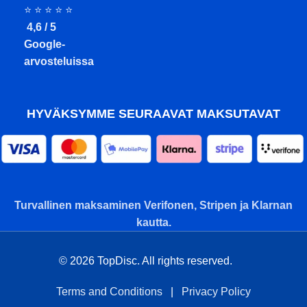
⭐ ⭐ ⭐ ⭐ ⭐
4,6 / 5
Google-
arvosteluissa
HYVÄKSYMME SEURAAVAT MAKSUTAVAT
Turvallinen maksaminen Verifonen, Stripen ja Klarnan
kautta.
© 2026 TopDisc. All rights reserved.
Terms and Conditions
|
Privacy Policy