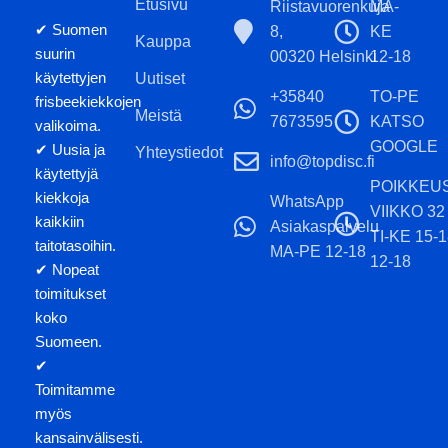
Etusivu
Riistavuorenkuja
MA-
✔ Suomen
8,
KE
Kauppa
suurin
00320 Helsinki
12-18
käytettyjen
Uutiset
+35840
TO-PE
frisbeekiekkojen
Meistä
7673595
KATSO
valikoima.
GOOGLE
✔ Uusia ja
Yhteystiedot
info@topdisc.fi
käytettyjä
POIKKEU
kiekkoja
WhatsApp
VIIKKO 32
kaikkiin
Asiakaspalvelu
TI-KE 15-
taitotasoihin.
MA-PE 12-18
12-18
✔ Nopeat
toimitukset
koko
Suomeen.
✔
Toimitamme
myös
kansainvälisesti.