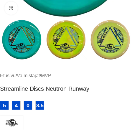
Klikkaa suuremmaksi
Etusivu
/
Valmistajat
/
MVP
Streamline Discs Neutron Runway
5
4
0
3.5