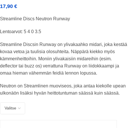
17,90
€
Streamline Discs Neutron Runway
Lentoarvot: 5 4 0 3.5
Streamline Discsin Runway on ylivakaahko midari, joka kestää
kovaa vetoa ja tuulisia olosuhteita. Näppärä kiekko myös
kämmenheittoihin. Moniin ylivakaisiin midareihin (esim.
deflector tai buzz os) verrattuna Runway on liidokkaampi ja
omaa hieman vähemmän feidiä lennon lopussa.
Neutron on Streamlinen muoviseos, joka antaa kiekolle upean
ulkonäön lisäksi hyvän heittotuntuman säässä kuin säässä.