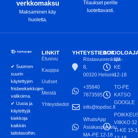
verkkomaksu
Tilaukset perille
luotettavasti.
Maksaminen käy
huoletta.
LINKIT
YHTEYSTIEDOT
AUKIOLOAJ
Etusivu
Riistavuorenkuja
MA-
✔ Suomen
8,
KE
Kauppa
suurin
00320 Helsinki
12-18
käytettyjen
Uutiset
+35840
TO-PE
frisbeekiekkojen
Meistä
7673595
KATSO
valikoima.
GOOGLE
✔ Uusia ja
Yhteystiedot
info@topdisc.fi
käytettyjä
POIKKEU
kiekkoja
WhatsApp
VIIKKO 32
kaikkiin
Asiakaspalvelu
TI-KE 15-
taitotasoihin.
MA-PE 12-18
12-18