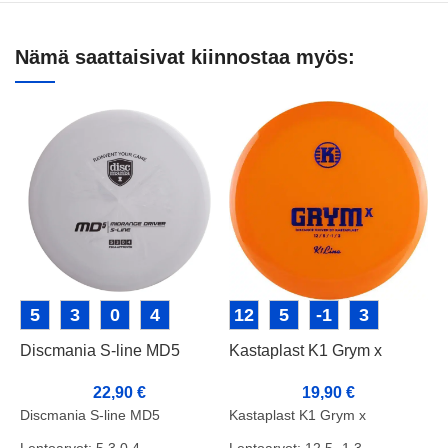
Nämä saattaisivat kiinnostaa myös:
5
3
0
4
12
5
-1
3
L
Discmania S-line MD5
Kastaplast K1 Grym x
M
22,90
€
19,90
€
Discmania S-line MD5
Kastaplast K1 Grym x
L