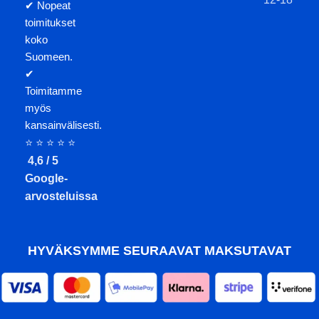
✔ Nopeat
toimitukset
koko
Suomeen.
✔
Toimitamme
myös
kansainvälisesti.
⭐ ⭐ ⭐ ⭐ ⭐
4,6 / 5
Google-
arvosteluissa
HYVÄKSYMME SEURAAVAT MAKSUTAVAT