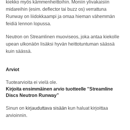
kiekko myös kämmenheittoihin. Moniin ylivakaisiin
midareihin (esim. deflector tai buzz os) verrattuna
Runway on liidokkaampi ja omaa hieman vähemmän
feidiä lennon lopussa.
Neutron on Streamlinen muoviseos, joka antaa kiekolle
upean ulkonäön lisäksi hyvän heittotuntuman säässä
kuin säässä.
Arviot
Tuotearvioita ei vielä ole.
Kirjoita ensimmäinen arvio tuotteelle “Streamline
Discs Neutron Runway”
Sinun on
kirjauduttava sisään
kun haluat kirjoittaa
arvioinnin.