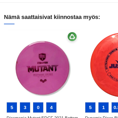
Nämä saattaisivat kiinnostaa myös:
5
3
0
4
5
1
0.