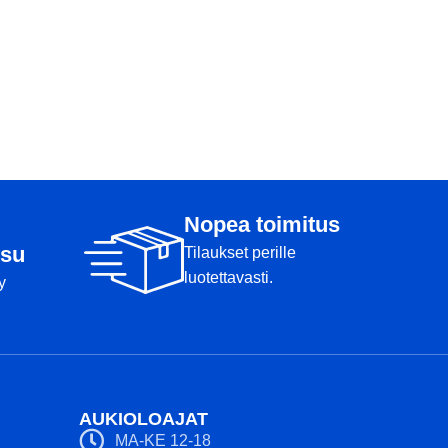
Nopea toimitus
su
Tilaukset perille
luotettavasti.
y
AUKIOLOAJAT
MA-KE 12-18