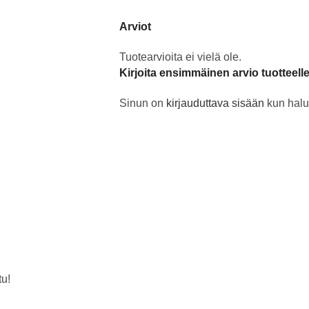
Arviot
Tuotearvioita ei vielä ole.
Kirjoita ensimmäinen arvio tuotteell
Sinun on
kirjauduttava sisään
kun halua
tu!