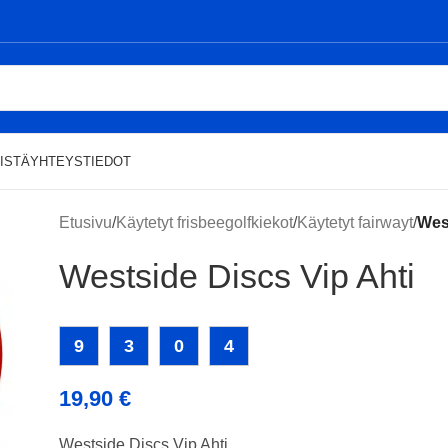
ISTÄ
YHTEYSTIEDOT
Etusivu
/
Käytetyt frisbeegolfkiekot
/
Käytetyt fairwayt
/
Wes
Westside Discs Vip Ahti
9
3
0
4
19,90
€
Westside Discs Vip Ahti