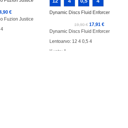
o Fuzion Justice
12
4
0,5
4
4,90
€
Dynamic Discs Fluid Enforcer
o Fuzion Justice
17,91
€
19,90
€
 4
Dynamic Discs Fluid Enforcer
Lentoarvo: 12 4 0,5 4
Kunto: A-
Paino: 172g
Tussi: Haamu Rimmi