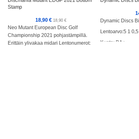
Discmania Mutant EDGF 2021 Bottom
Dynamic Discs Bi
Stamp
1
18,90
€
18,90
€
Dynamic Discs Bi
Neo Mutant European Disc Golf
Lentoarvo:5 1 0,5
Championship 2021 pohjastämpillä.
Kunto: BA+
Erittäin ylivakaa midari Lentonumerot:
Nopeus: 5 Liito: 3 Vakaus: 0 Feidi: 4
Paino: 173g
Tussit: Rimmi Kunto: B+ Paino: 177g
Tussi: Rimmi