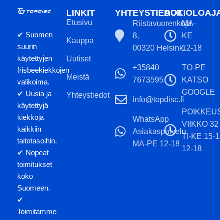
LINKIT
YHTEYSTIEDOT
AUKIOLOAJ
Etusivu
Riistavuorenkuja
MA-
✔ Suomen
8,
KE
Kauppa
suurin
00320 Helsinki
12-18
käytettyjen
Uutiset
+35840
TO-PE
frisbeekiekkojen
Meistä
7673595
KATSO
valikoima.
GOOGLE
✔ Uusia ja
Yhteystiedot
info@topdisc.fi
käytettyjä
POIKKEU
kiekkoja
WhatsApp
VIIKKO 32
kaikkiin
Asiakaspalvelu
TI-KE 15-
taitotasoihin.
MA-PE 12-18
12-18
✔ Nopeat
toimitukset
koko
Suomeen.
✔
Toimitamme