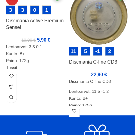
3
3
0
1
Discmania Active Premium
Sensei
5,90
€
10,90
€
Lentoarvot: 3 3 0 1
11
5
-1
2
Kunto: B+
Paino: 172g
Discmania C-line CD3
D
Tussit:
22,90
€
Discmania C-line CD3
D
L
Lentoarvot: 11 5 -1 2
K
Kunto: B+
P
Paino: 175g
T
Tussit:
T