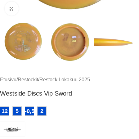
Klikkaa suuremmaksi
Etusivu
/
Restockit
/
Restock Lokakuu 2025
Westside Discs Vip Sword
12
5
-0,5
2