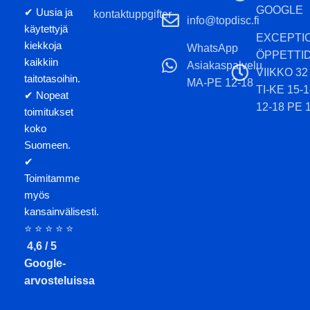
GOOGLE
✔ Uusia ja
kontaktuppgifter
hyzer-slag, flex-skott,
info@topdisc.fi
käytettyjä
forehand-skott, blåsiga dagar,
EXCEPTI
kiekkoja
avancerade och proffsspelare.
WhatsApp
ÖPPETTI
kaikkiin
Asiakaspalvelu
Observera att färgtonen på
VIIKKO 32
taitotasoihin.
MA-PE 12-18
skivan och färgen på stämpeln
TI-KE 15-
✔ Nopeat
kan skilja sig från
12-18 PE 
toimitukset
produktbilden.
koko
Suomeen.
✔
Toimitamme
myös
kansainvälisesti.
⭐ ⭐ ⭐ ⭐ ⭐
4,6 / 5
Google-
arvosteluissa