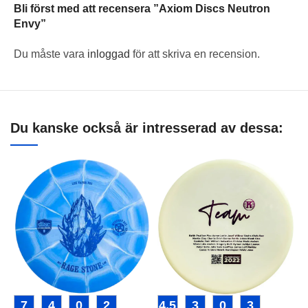
Bli först med att recensera ”Axiom Discs Neutron
Envy”
Du måste vara
inloggad
för att skriva en recension.
Du kanske också är intresserad av dessa:
7
4
0
2
4,5
3
0
3