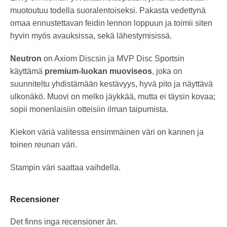
muotoutuu todella suoralentoiseksi. Pakasta vedettynä
omaa ennustettavan feidin lennon loppuun ja toimii siten
hyvin myös avauksissa, sekä lähestymisissä.
Neutron
on Axiom Discsin ja MVP Disc Sportsin
käyttämä
premium-luokan muoviseos
, joka on
suunniteltu yhdistämään kestävyys, hyvä pito ja näyttävä
ulkonäkö. Muovi on melko jäykkää, mutta ei täysin kovaa;
sopii monenlaisiin otteisiin ilman taipumista.
Kiekon väriä valitessa ensimmäinen väri on kannen ja
toinen reunan väri.
Stampin väri saattaa vaihdella.
Recensioner
Det finns inga recensioner än.