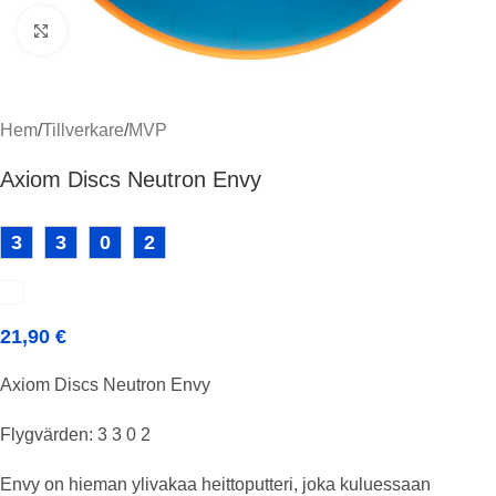
Klicka för att förstora
Hem
/
Tillverkare
/
MVP
Axiom Discs Neutron Envy
3
3
0
2
21,90
€
Axiom Discs Neutron Envy
Flygvärden: 3 3 0 2
Envy on hieman ylivakaa heittoputteri, joka kuluessaan