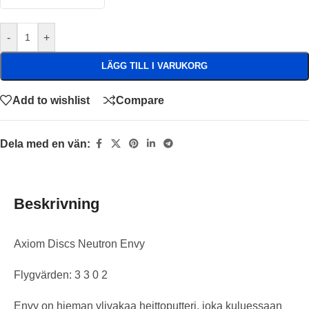
-
+
LÄGG TILL I VARUKORG
Add to wishlist
Compare
Dela med en vän:
Beskrivning
Axiom Discs Neutron Envy
Flygvärden: 3 3 0 2
Envy on hieman ylivakaa heittoputteri, joka kuluessaan