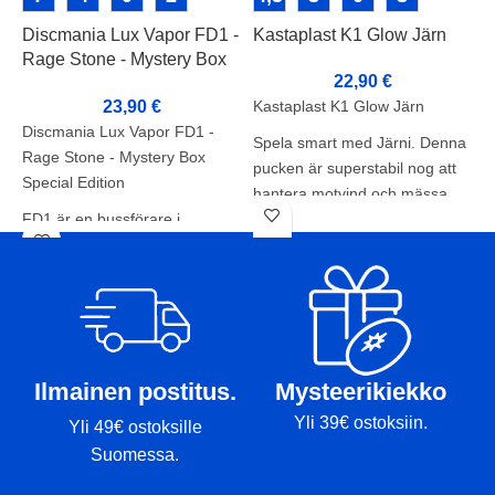
Discmania Lux Vapor FD1 -
Kastaplast K1 Glow Järn
K
Rage Stone - Mystery Box
22,90
€
Special Edition
23,90
€
Kastaplast K1 Glow Järn
K
Discmania Lux Vapor FD1 -
Spela smart med Järni. Denna
F
Rage Stone - Mystery Box
pucken är superstabil nog att
S
Special Edition
hantera motvind och mässa
e
FD1 är en bussförare i
förutsägbart, vilket gör den
D
Originals-serien utformad för
perfekt för kontrollerade
k
att fylla gapet mellan våra FD-
inflygningsskott. Samma känsla
f
och FD3-skivor. En stabil
som i Tactic.
ä
flygning med en pålitlig fade i
Färgen på skivan och tonen på
G
slutet är den perfekta
stämpeln kan skilja sig från
m
kombinationen av noggrannhet
produktbilden.
Ilmainen postitus.
Mysteerikiekko
e
i fairways.
f
Yli 39€ ostoksiin.
Yli 49€ ostoksille
Här är FD1, vår mest
s
Suomessa.
omfattande linje av
B
busschaufförer i Originals-