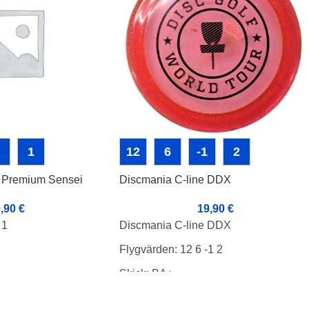
1
12
6
-1
2
e Premium Sensei
Discmania C-line DDX
9,90
€
19,90
€
 1
Discmania C-line DDX
Flygvärden: 12 6 -1 2
Skick: BA+
Vikt: 174g