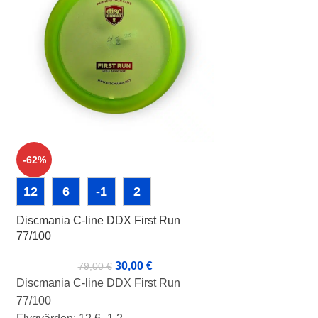
13
5
-
-62%
Discraft 1st Run 
12
6
-1
2
2
Discmania C-line DDX First Run
Discraft 1st Run 
77/100
Flygvärden: 13 5 
30,00
€
79,00
€
Skick: B+
Discmania C-line DDX First Run
77/100
Vikt: 173g