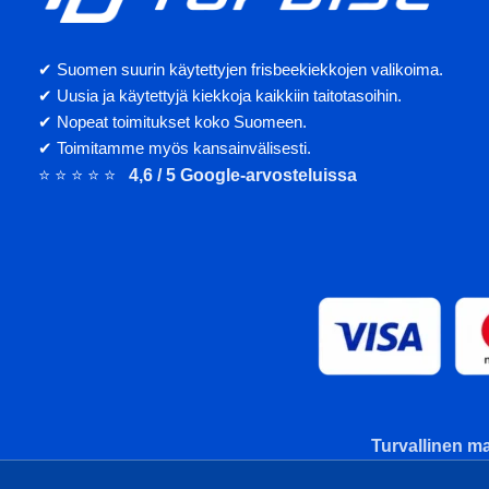
✔ Suomen suurin käytettyjen frisbeekiekkojen valikoima.
✔ Uusia ja käytettyjä kiekkoja kaikkiin taitotasoihin.
✔ Nopeat toimitukset koko Suomeen.
✔ Toimitamme myös kansainvälisesti.
⭐ ⭐ ⭐ ⭐ ⭐
4,6 / 5 Google-arvosteluissa
Turvallinen ma