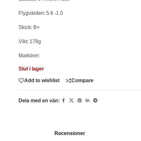
Flygvärden: 5 6 -1 0
Skick: B+
Vikt: 178g
Markörer:
Slut i lager
Add to wishlist
Compare
Dela med en vän:
Recensioner