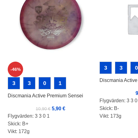
3
3
0
-46%
Discmania Activ
3
3
0
1
Discmania Active Premium Sensei
Flygvärden: 3 3 0
Skick: B-
5,90
€
10,90
€
Flygvärden: 3 3 0 1
Vikt: 173g
Skick: B+
Markörer:
Vikt: 172g