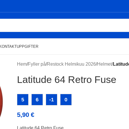
KONTAKTUPPGIFTER
Hem
/
Fyller på
/
Restock Helmikuu 2026
/
Helmet
/
Latitud
Latitude 64 Retro Fuse
5
6
-1
0
5,90
€
Latitude 64 Retro Fuse