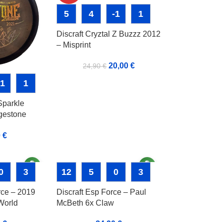
5
4
-1
1
Discraft Cryztal Z Buzzz 2012
– Misprint
20,00
€
24,90
€
-1
1
Sparkle
gestone
0
€
0
3
12
5
0
3
rce – 2019
Discraft Esp Force – Paul
World
McBeth 6x Claw