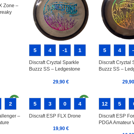
LX Zone –
Freaky
5
4
-1
1
5
4
Discraft Cryztal Sparkle
Discraft Cryztal 
Buzzz SS – Ledgestone
Buzzz SS – Led
Edition 2021
Edition 2021
29,90
€
29,9
2
5
3
0
4
12
5
allenger –
Discraft ESP FLX Drone
Discraft ESP Fo
ture
PDGA Amateur 
19,90
€
Doubles