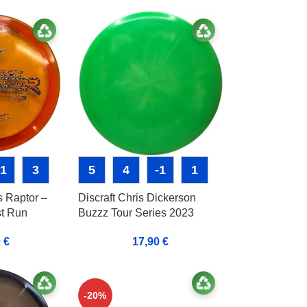
-1
3
5
4
-1
1
s Raptor –
Discraft Chris Dickerson
st Run
Buzzz Tour Series 2023
0
€
17,90
€
-20%