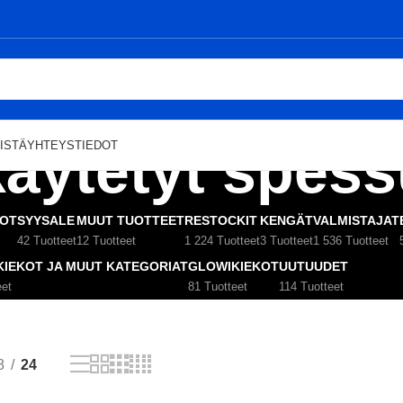
käytetyt spes
ISTÄ
YHTEYSTIEDOT
KOT
SYYSALE
MUUT TUOTTEET
RESTOCKIT
KENGÄT
VALMISTAJAT
42 Tuotteet
12 Tuotteet
1 224 Tuotteet
3 Tuotteet
1 536 Tuotteet
KIEKOT JA MUUT KATEGORIAT
GLOWIKIEKOT
UUTUUDET
eet
81 Tuotteet
114 Tuotteet
8
24