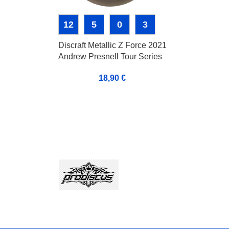
12
5
0
3
Discraft Metallic Z Force 2021
Andrew Presnell Tour Series
18,90
€