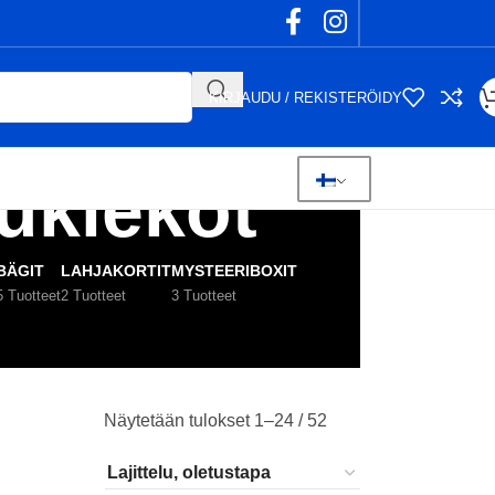
KIRJAUDU / REKISTERÖIDY
sukiekot
BÄGIT
LAHJAKORTIT
MYSTEERIBOXIT
5 Tuotteet
2 Tuotteet
3 Tuotteet
Näytetään tulokset 1–24 / 52