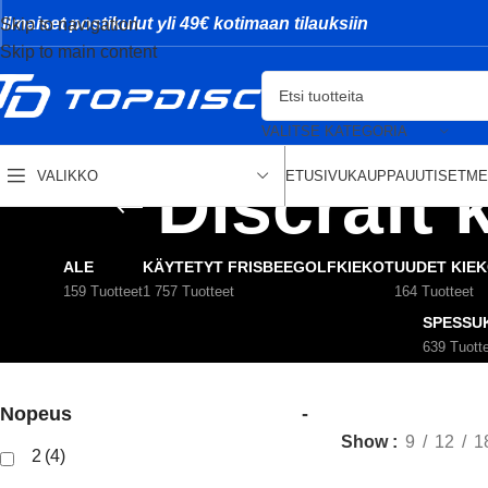
Ilmaiset postikulut yli 49€ kotimaan tilauksiin
Skip to navigation
Skip to main content
VALITSE KATEGORIA
Discraft 
ETUSIVU
KAUPPA
UUTISET
ME
VALIKKO
ALE
KÄYTETYT FRISBEEGOLFKIEKOT
UUDET KIE
159 Tuotteet
1 757 Tuotteet
164 Tuotteet
SPESSU
639 Tuott
Nopeus
-
Show
9
12
1
2
(4)