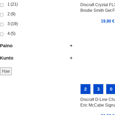
1
(21)
Discraft Cryztal F
Brodie Smith Get 
2
(9)
19,90
€
3
(19)
4
(5)
Paino
+
Kunto
+
Hae
2
3
0
Discraft D-Line Ch
Eric McCabe Signa
Edition