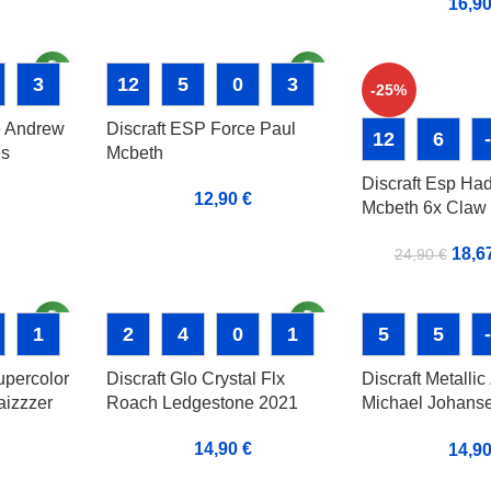
16,9
3
12
5
0
3
-25%
e Andrew
Discraft ESP Force Paul
12
6
es
Mcbeth
Discraft Esp Ha
12,90
€
Mcbeth 6x Claw
18,6
24,90
€
1
2
4
0
1
5
5
Supercolor
Discraft Glo Crystal Flx
Discraft Metalli
aizzzer
Roach Ledgestone 2021
Michael Johanse
mited
Series
14,90
€
14,9