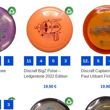
1
11
4
0
3
12.
5
mbee
Discraft BigZ Pulse –
Discraft Captain
Ledgestone 2022 Edition
Paul Ulibarri Fir
19,90
€
19,9
3