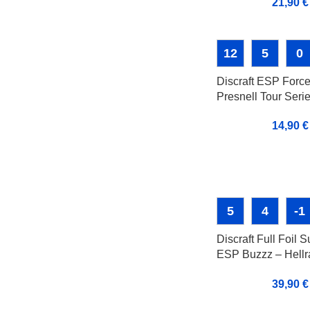
21,90
€
12
5
0
Discraft ESP Forc
Presnell Tour Seri
14,90
€
5
4
-1
Discraft Full Foil 
ESP Buzzz – Hellr
Halloween 2020 Li
39,90
€
Edition