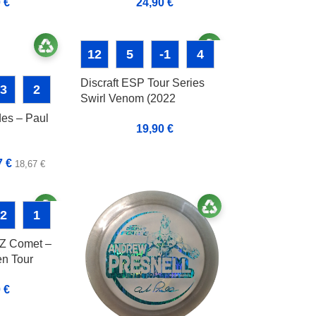
24,90
€
0
€
12
5
-1
4
Discraft ESP Tour Series
-3
2
Swirl Venom (2022
Ledgestone)
des – Paul
19,90
€
7
€
18,67
€
-2
1
c Z Comet –
n Tour
0
€