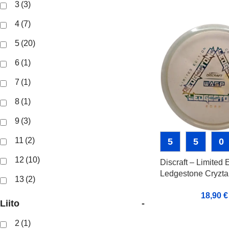
3
(3)
4
(7)
5
(20)
6
(1)
7
(1)
8
(1)
9
(3)
11
(2)
5
5
0
12
(10)
Discraft – Limited 
Ledgestone Cryzta
13
(2)
Wasp
18,90
€
Liito
-
2
(1)