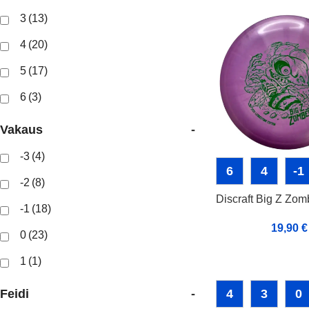
3
(13)
4
(20)
5
(17)
6
(3)
Vakaus
-
-3
(4)
6
4
-1
-2
(8)
Discraft Big Z Zo
-1
(18)
19,90
€
0
(23)
1
(1)
4
3
0
Feidi
-