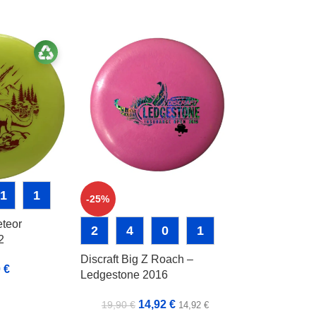
-1
1
-25%
eteor
2
4
0
1
2
Discraft Big Z Roach –
0
€
Ledgestone 2016
14,92
€
19,90
€
14,92
€