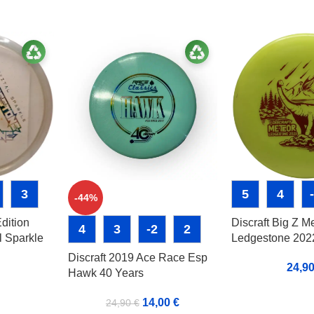
3
5
4
-44%
Edition
Discraft Big Z M
4
3
-2
2
l Sparkle
Ledgestone 202
Discraft 2019 Ace Race Esp
24,9
Hawk 40 Years
14,00
€
24,90
€