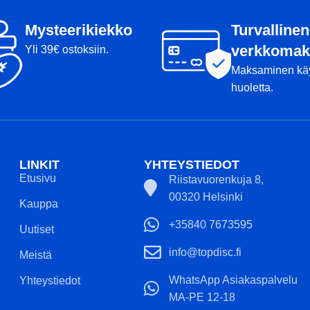
Mysteerikiekko
Turvallinen
verkkomak
Yli 39€ ostoksiin.
Maksaminen kä
huoletta.
LINKIT
YHTEYSTIEDOT
Etusivu
Riistavuorenkuja 8,
00320 Helsinki
Kauppa
+35840 7673595
Uutiset
info@topdisc.fi
Meistä
WhatsApp Asiakaspalvelu
Yhteystiedot
MA-PE 12-18