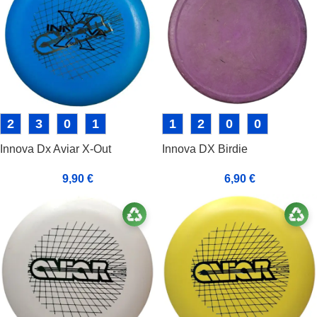
2
3
0
1
1
2
0
0
Innova Dx Aviar X-Out
Innova DX Birdie
9,90
€
6,90
€