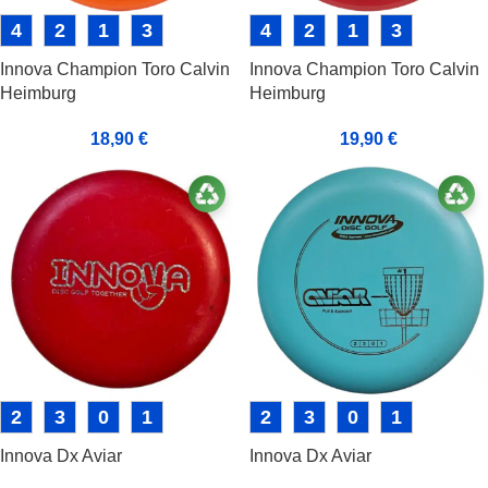
4
2
1
3
4
2
1
3
Innova Champion Toro Calvin
Innova Champion Toro Calvin
Heimburg
Heimburg
18,90
€
19,90
€
2
3
0
1
2
3
0
1
Innova Dx Aviar
Innova Dx Aviar