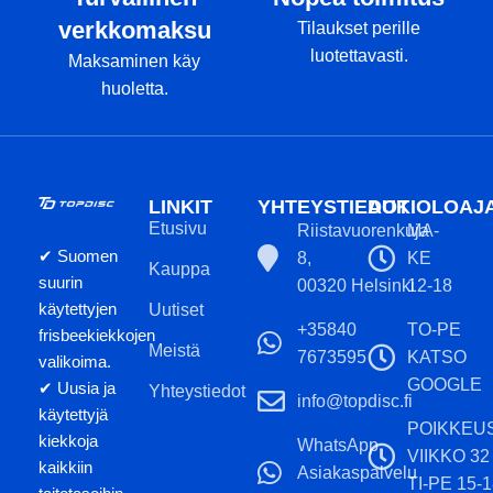
verkkomaksu
Tilaukset perille
luotettavasti.
Maksaminen käy
huoletta.
LINKIT
YHTEYSTIEDOT
AUKIOLOAJ
Etusivu
Riistavuorenkuja
MA-
✔ Suomen
8,
KE
Kauppa
suurin
00320 Helsinki
12-18
käytettyjen
Uutiset
+35840
TO-PE
frisbeekiekkojen
Meistä
7673595
KATSO
valikoima.
GOOGLE
✔ Uusia ja
Yhteystiedot
info@topdisc.fi
käytettyjä
POIKKEU
kiekkoja
WhatsApp
VIIKKO 32
kaikkiin
Asiakaspalvelu
TI-PE 15-1