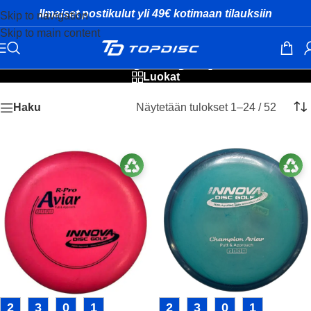
Ilmaiset postikulut yli 49€ kotimaan tilauksiin
Skip to navigation
Skip to main content
Innova käytetyt putterit
Luokat
Näytetään tulokset 1–24 / 52
Haku
2
3
0
1
2
3
0
1