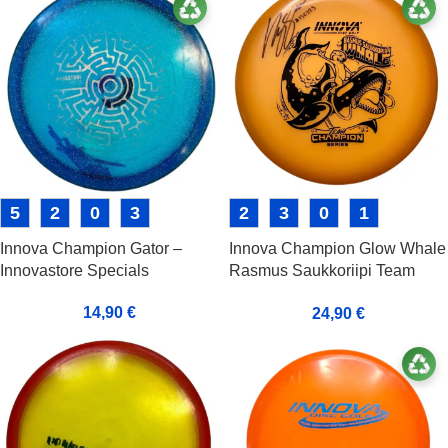
5
2
0
3
2
3
0
1
Innova Champion Gator –
Innova Champion Glow Whale
Innovastore Specials
Rasmus Saukkoriipi Team
Champion Series
14,90
€
24,90
€