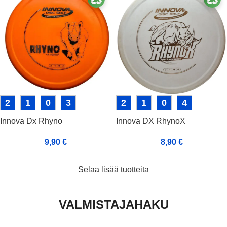
2
1
0
3
2
1
0
4
Innova Dx Rhyno
Innova DX RhynoX
9,90
€
8,90
€
Selaa lisää tuotteita
VALMISTAJAHAKU