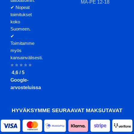
taitotasoihin.
MA-PE 12-18
✔ Nopeat
toimitukset
koko
Suomeen.
✔
Toimitamme
myös
kansainvälisesti.
⭐ ⭐ ⭐ ⭐ ⭐
4,6 / 5
Google-
arvosteluissa
HYVÄKSYMME SEURAAVAT MAKSUTAVAT