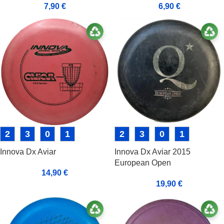
7,90
€
6,90
€
2
3
0
1
2
3
0
1
Innova Dx Aviar
Innova Dx Aviar 2015
European Open
14,90
€
19,90
€