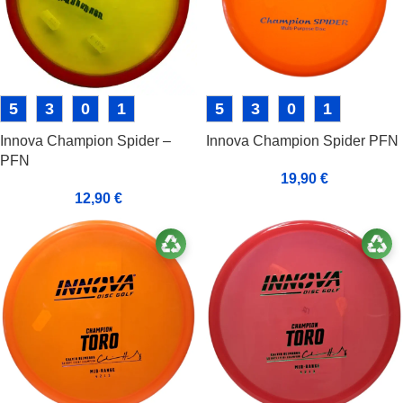
5
3
0
1
5
3
0
1
Innova Champion Spider –
Innova Champion Spider PFN
PFN
19,90
€
12,90
€