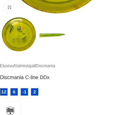
Klikkaa suuremmaksi
Etusivu
/
Valmistajat
/
Discmania
Discmania C-line DDx
12
6
-1
2