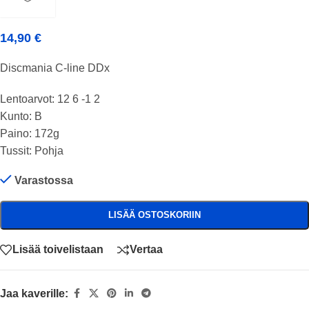
14,90
€
Discmania C-line DDx
Lentoarvot: 12 6 -1 2
Kunto: B
Paino: 172g
Tussit: Pohja
Varastossa
LISÄÄ OSTOSKORIIN
Lisää toivelistaan
Vertaa
Jaa kaverille: