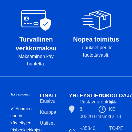
Turvallinen
Nopea toimitus
verkkomaksu
Tilaukset perille
luotettavasti.
Maksaminen käy
huoletta.
LINKIT
YHTEYSTIEDOT
AUKIOLOAJ
Etusivu
Riistavuorenkuja
MA-
✔ Suomen
8,
KE
Kauppa
suurin
00320 Helsinki
12-18
käytettyjen
Uutiset
+35840
TO-PE
frisbeekiekkojen