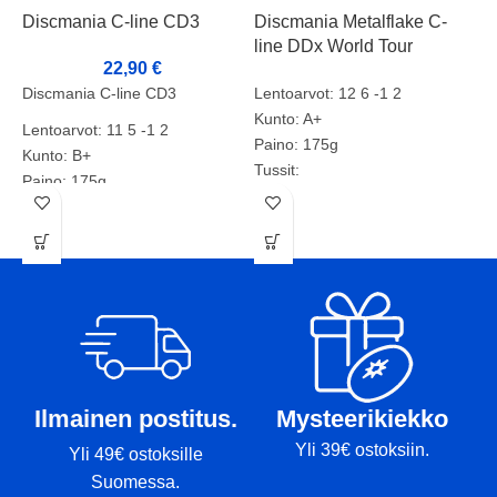
Discmania C-line CD3
Discmania Metalflake C-
D
line DDx World Tour
K
22,90
€
Discmania C-line CD3
Lentoarvot: 12 6 -1 2
D
Kunto: A+
Lentoarvot: 11 5 -1 2
Paino: 175g
L
Kunto: B+
Tussit:
Paino: 175g
K
Tussit:
P
T
Ilmainen postitus.
Mysteerikiekko
Yli 39€ ostoksiin.
Yli 49€ ostoksille
Suomessa.