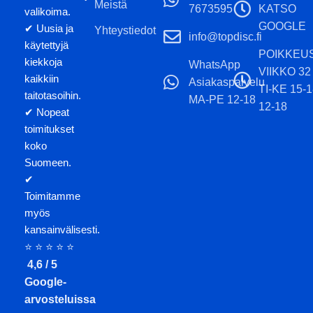
Meistä
7673595
KATSO
valikoima.
GOOGLE
✔ Uusia ja
Yhteystiedot
info@topdisc.fi
käytettyjä
POIKKEU
kiekkoja
WhatsApp
VIIKKO 32
kaikkiin
Asiakaspalvelu
TI-KE 15-
taitotasoihin.
MA-PE 12-18
12-18
✔ Nopeat
toimitukset
koko
Suomeen.
✔
Toimitamme
myös
kansainvälisesti.
⭐ ⭐ ⭐ ⭐ ⭐
4,6 / 5
Google-
arvosteluissa