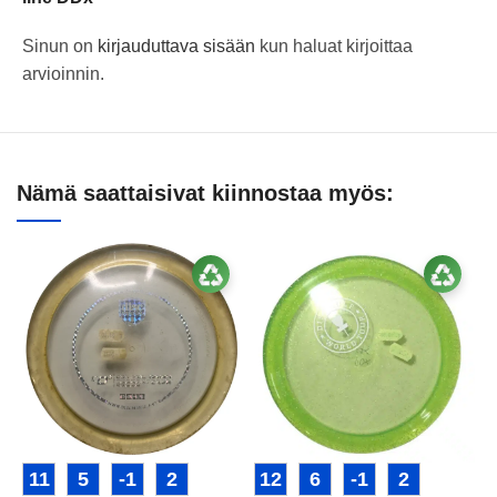
Sinun on
kirjauduttava sisään
kun haluat kirjoittaa
arvioinnin.
Nämä saattaisivat kiinnostaa myös:
11
5
-1
2
12
6
-1
2