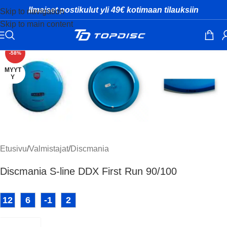
Ilmaiset postikulut yli 49€ kotimaan tilauksiin
Skip to navigation
Skip to main content
Klikkaa suuremmaksi
-58%
MYYT
Y
Etusivu
/
Valmistajat
/
Discmania
Discmania S-line DDX First Run 90/100
12
6
-1
2