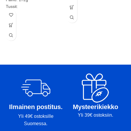
Tussit:
D
D
L
K
P
T
Ilmainen postitus.
Mysteerikiekko
Yli 39€ ostoksiin.
Yli 49€ ostoksille
Suomessa.