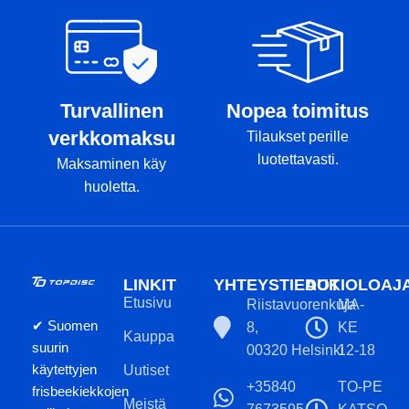
Turvallinen
Nopea toimitus
verkkomaksu
Tilaukset perille
luotettavasti.
Maksaminen käy
huoletta.
LINKIT
YHTEYSTIEDOT
AUKIOLOAJ
Etusivu
Riistavuorenkuja
MA-
✔ Suomen
8,
KE
Kauppa
suurin
00320 Helsinki
12-18
käytettyjen
Uutiset
+35840
TO-PE
frisbeekiekkojen
Meistä