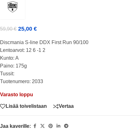
25,00
€
59,90
€
Discmania S-line DDX First Run 90/100
Lentoarvot: 12 6 -1 2
Kunto: A
Paino: 175g
Tussit:
Tuotenumero: 2033
Varasto loppu
Lisää toivelistaan
Vertaa
Jaa kaverille: