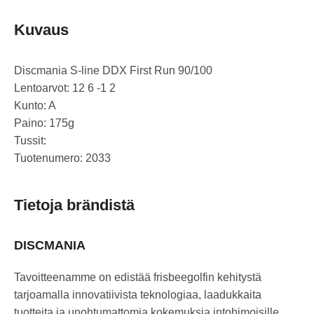
Kuvaus
Discmania S-line DDX First Run 90/100
Lentoarvot: 12 6 -1 2
Kunto: A
Paino: 175g
Tussit:
Tuotenumero: 2033
Tietoja brändistä
DISCMANIA
Tavoitteenamme on edistää frisbeegolfin kehitystä
tarjoamalla innovatiivista teknologiaa, laadukkaita
tuotteita ja unohtumattomia kokemuksia intohimoisille