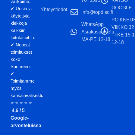
7673595
KATSO
valikoima.
GOOGLE
✔ Uusia ja
Yhteystiedot
info@topdisc.fi
käytettyjä
POIKKEU
kiekkoja
WhatsApp
VIIKKO 32
kaikkiin
Asiakaspalvelu
TI-KE 15-
taitotasoihin.
MA-PE 12-18
12-18
✔ Nopeat
toimitukset
koko
Suomeen.
✔
Toimitamme
myös
kansainvälisesti.
⭐ ⭐ ⭐ ⭐ ⭐
4,6 / 5
Google-
arvosteluissa