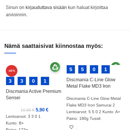
Sinun on
kirjauduttava sisään
kun haluat kirjoittaa
arvioinnin.
Nämä saattaisivat kiinnostaa myös:
5
5
0
1
-46%
Discmania C-Line Glow
3
3
0
1
Metal Flake MD3 Iron
Discmania Active Premium
Samurai 2
Sensei
Discmania C-Line Glow Metal
Flake MD3 Iron Samurai 2
5,90
€
10,90
€
Lentoarvot: 5 5 0 2 Kunto: A+
Lentoarvot: 3 3 0 1
Paino: 180g Tussit:
Kunto: B+
Tuotenumero: 2066
Paino: 172g