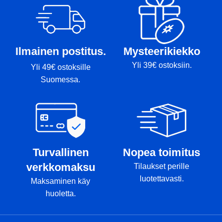
Tussit: Rimmi
Paino: 180g
Tussit: -
Ilmainen postitus.
Mysteerikiekko
Yli 39€ ostoksiin.
Yli 49€ ostoksille
Suomessa.
Turvallinen
Nopea toimitus
verkkomaksu
Tilaukset perille
luotettavasti.
Maksaminen käy
huoletta.