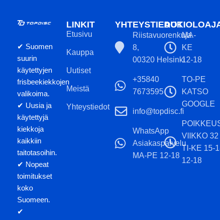
LINKIT
YHTEYSTIEDOT
AUKIOLOAJ
Etusivu
Riistavuorenkuja
MA-
✔ Suomen
8,
KE
Kauppa
suurin
00320 Helsinki
12-18
käytettyjen
Uutiset
+35840
TO-PE
frisbeekiekkojen
Meistä
7673595
KATSO
valikoima.
GOOGLE
✔ Uusia ja
Yhteystiedot
info@topdisc.fi
käytettyjä
POIKKEU
kiekkoja
WhatsApp
VIIKKO 32
kaikkiin
Asiakaspalvelu
TI-KE 15-
taitotasoihin.
MA-PE 12-18
12-18
✔ Nopeat
toimitukset
koko
Suomeen.
✔