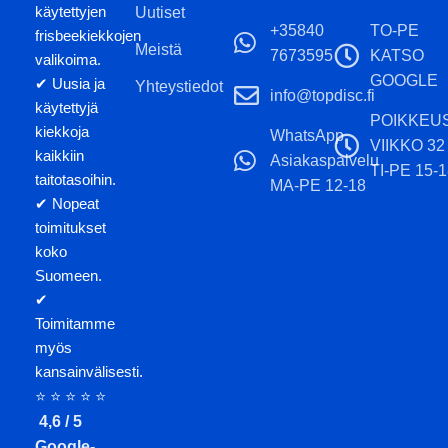
käytettyjen
Uutiset
+35840
TO-PE
frisbeekiekkojen
Meistä
7673595
KATSO
valikoima.
GOOGLE
✔ Uusia ja
Yhteystiedot
info@topdisc.fi
käytettyjä
POIKKEU
kiekkoja
WhatsApp
VIIKKO 32
kaikkiin
Asiakaspalvelu
TI-PE 15-1
taitotasoihin.
MA-PE 12-18
✔ Nopeat
toimitukset
koko
Suomeen.
✔
Toimitamme
myös
kansainvälisesti.
⭐ ⭐ ⭐ ⭐ ⭐
4,6 / 5
Google-