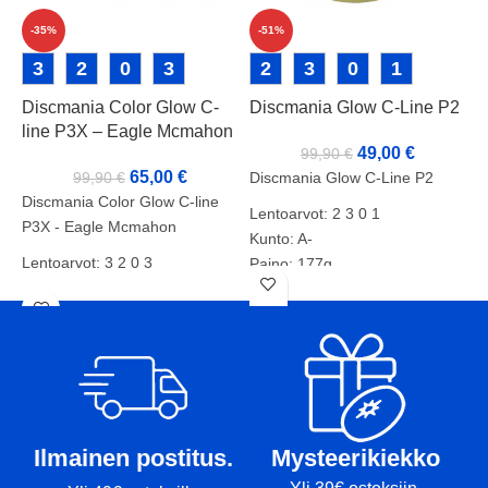
-35%
-51%
D
3
2
0
3
2
3
0
1
B
Discmania Color Glow C-
Discmania Glow C-Line P2
line P3X – Eagle Mcmahon
49,00
€
99,90
€
65,00
€
99,90
€
Discmania Glow C-Line P2
Discmania Color Glow C-line
Lentoarvot: 2 3 0 1
P3X - Eagle Mcmahon
Kunto: A-
L
Lentoarvot: 3 2 0 3
Paino: 177g
Tussit:
K
Kunto: A-
P
Paino: 175g
T
Tussit: Rimmi ja Pohja
Ilmainen postitus.
Mysteerikiekko