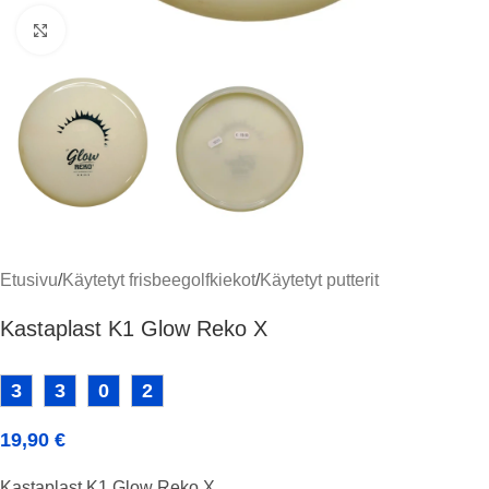
Klikkaa suuremmaksi
Etusivu
/
Käytetyt frisbeegolfkiekot
/
Käytetyt putterit
Kastaplast K1 Glow Reko X
3
3
0
2
19,90
€
Kastaplast K1 Glow Reko X