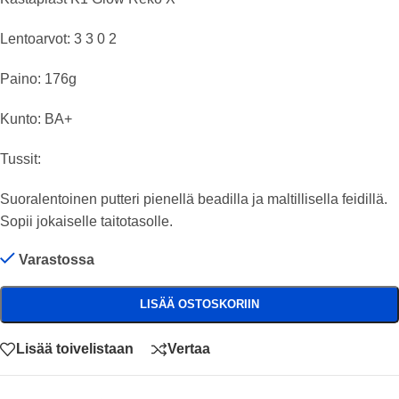
Lentoarvot: 3 3 0 2
Paino: 176g
Kunto: BA+
Tussit:
Suoralentoinen putteri pienellä beadilla ja maltillisella feidillä.
Sopii jokaiselle taitotasolle.
Varastossa
LISÄÄ OSTOSKORIIN
Lisää toivelistaan
Vertaa