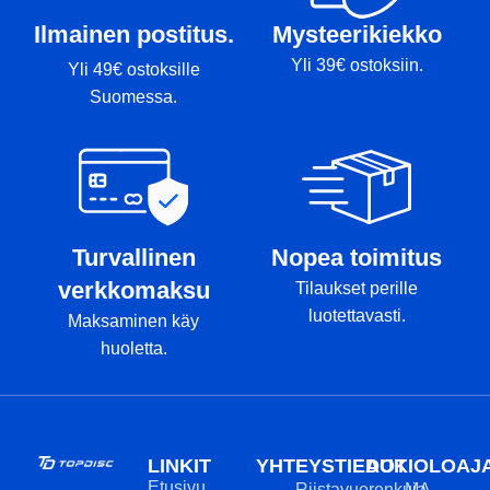
Ilmainen postitus.
Mysteerikiekko
Yli 39€ ostoksiin.
Yli 49€ ostoksille
Suomessa.
Turvallinen
Nopea toimitus
verkkomaksu
Tilaukset perille
luotettavasti.
Maksaminen käy
huoletta.
LINKIT
YHTEYSTIEDOT
AUKIOLOAJ
Etusivu
Riistavuorenkuja
MA-