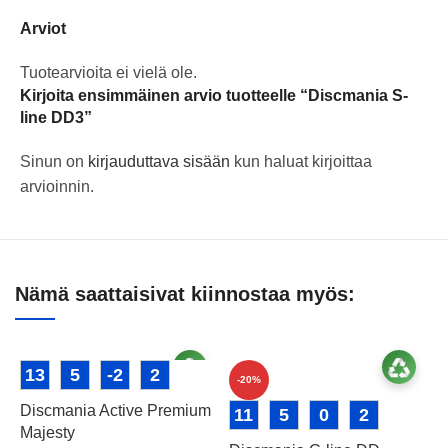
Arviot
Tuotearvioita ei vielä ole.
Kirjoita ensimmäinen arvio tuotteelle “Discmania S-
line DD3”
Sinun on
kirjauduttava sisään
kun haluat kirjoittaa
arvioinnin.
Nämä saattaisivat kiinnostaa myös:
13
5
-2
2
-20%
Discmania Active Premium
11
5
0
2
Majesty