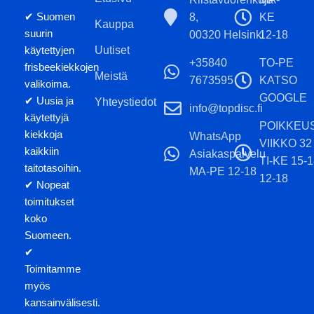
✔ Suomen
8,
KE
Kauppa
suurin
00320 Helsinki
12-18
käytettyjen
Uutiset
+35840
TO-PE
frisbeekiekkojen
Meistä
7673595
KATSO
valikoima.
GOOGLE
✔ Uusia ja
Yhteystiedot
info@topdisc.fi
käytettyjä
POIKKEU
kiekkoja
WhatsApp
VIIKKO 32
kaikkiin
Asiakaspalvelu
TI-KE 15-
taitotasoihin.
MA-PE 12-18
12-18
✔ Nopeat
toimitukset
koko
Suomeen.
✔
Toimitamme
myös
kansainvälisesti.