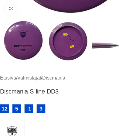
Klikkaa suuremmaksi
Etusivu
/
Valmistajat
/
Discmania
Discmania S-line DD3
12
5
-1
3