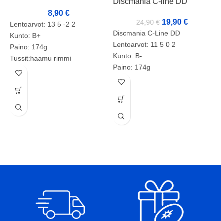
Discmania C-line DD
8,90
€
19,90
€
24,90
€
Lentoarvot: 13 5 -2 2
Discmania C-Line DD
Kunto: B+
Lentoarvot: 11 5 0 2
Paino: 174g
Kunto: B-
Tussit:haamu rimmi
Paino: 174g
D
Tussit: +
Tuotenumero: 2136
D
L
P
T