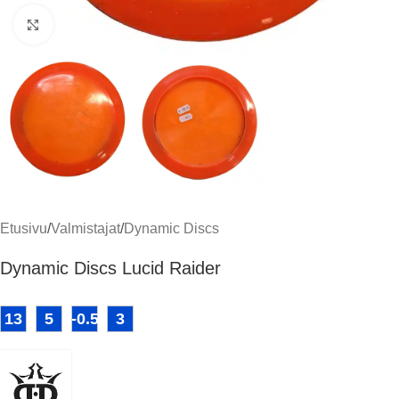
Klikkaa suuremmaksi
Etusivu
/
Valmistajat
/
Dynamic Discs
Dynamic Discs Lucid Raider
13
5
-0.5
3