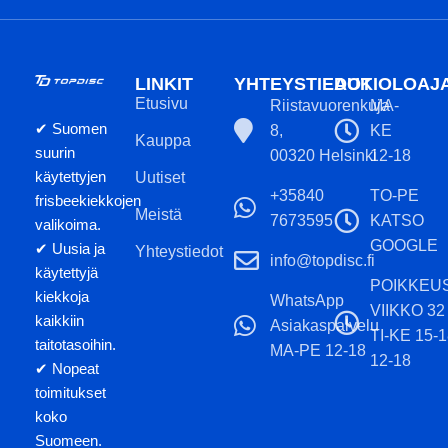
LINKIT
YHTEYSTIEDOT
AUKIOLOAJ
Etusivu
Riistavuorenkuja
MA-
✔ Suomen
8,
KE
Kauppa
suurin
00320 Helsinki
12-18
käytettyjen
Uutiset
+35840
TO-PE
frisbeekiekkojen
Meistä
7673595
KATSO
valikoima.
GOOGLE
✔ Uusia ja
Yhteystiedot
info@topdisc.fi
käytettyjä
POIKKEU
kiekkoja
WhatsApp
VIIKKO 32
kaikkiin
Asiakaspalvelu
TI-KE 15-
taitotasoihin.
MA-PE 12-18
12-18
✔ Nopeat
toimitukset
koko
Suomeen.