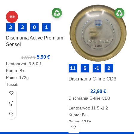
-46%
3
3
0
1
Discmania Active Premium
Sensei
5,90
€
10,90
€
Lentoarvot: 3 3 0 1
11
5
-1
2
Kunto: B+
Paino: 172g
Discmania C-line CD3
D
Tussit:
22,90
€
Discmania C-line CD3
D
L
Lentoarvot: 11 5 -1 2
K
Kunto: B+
P
Paino: 175g
T
Tussit:
T