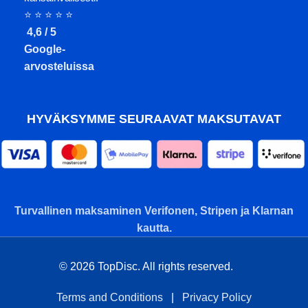
⭐ ⭐ ⭐ ⭐ ⭐
4,6 / 5
Google-
arvosteluissa
HYVÄKSYMME SEURAAVAT MAKSUTAVAT
Turvallinen maksaminen Verifonen, Stripen ja Klarnan
kautta.
© 2026 TopDisc. All rights reserved.
Terms and Conditions
|
Privacy Policy