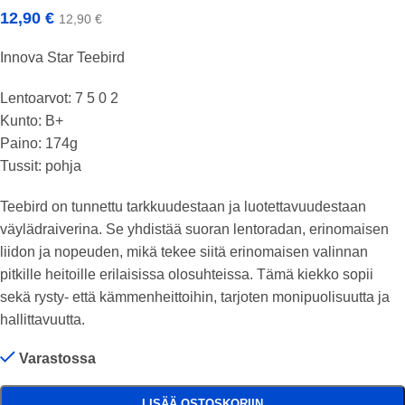
12,90
€
12,90
€
Innova Star Teebird
Lentoarvot: 7 5 0 2
Kunto: B+
Paino: 174g
Tussit: pohja
Teebird on tunnettu tarkkuudestaan ja luotettavuudestaan
väylädraiverina. Se yhdistää suoran lentoradan, erinomaisen
liidon ja nopeuden, mikä tekee siitä erinomaisen valinnan
pitkille heitoille erilaisissa olosuhteissa. Tämä kiekko sopii
sekä rysty- että kämmenheittoihin, tarjoten monipuolisuutta ja
hallittavuutta.
Varastossa
LISÄÄ OSTOSKORIIN