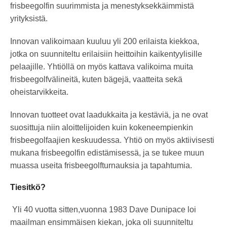
frisbeegolfin suurimmista ja menestyksekkäimmistä
yrityksistä.
Innovan valikoimaan kuuluu yli 200 erilaista kiekkoa,
jotka on suunniteltu erilaisiin heittoihin kaikentyylisille
pelaajille. Yhtiöllä on myös kattava valikoima muita
frisbeegolfvälineitä, kuten bägejä, vaatteita sekä
oheistarvikkeita.
Innovan tuotteet ovat laadukkaita ja kestäviä, ja ne ovat
suosittuja niin aloittelijoiden kuin kokeneempienkin
frisbeegolfaajien keskuudessa. Yhtiö on myös aktiivisesti
mukana frisbeegolfin edistämisessä, ja se tukee muun
muassa useita frisbeegolfturnauksia ja tapahtumia.
Tiesitkö?
Yli 40 vuotta sitten,vuonna 1983 Dave Dunipace loi
maailman ensimmäisen kiekan, joka oli suunniteltu