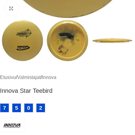
Klikkaa suuremmaksi
Etusivu
/
Valmistajat
/
Innova
Innova Star Teebird
7
5
0
2