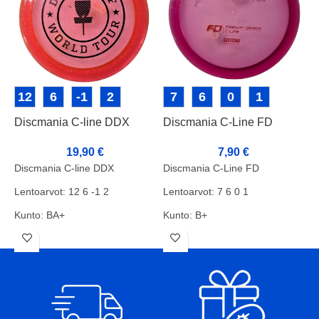
12
6
-1
2
7
6
0
1
Discmania C-line DDX
Discmania C-Line FD
D
19,90
€
7,90
€
Discmania C-line DDX
Discmania C-Line FD
D
Lentoarvot: 12 6 -1 2
Lentoarvot: 7 6 0 1
L
Kunto: BA+
Kunto: B+
K
Paino: 174g
Paino: 173g
P
Tussit: rimmi
Tussit: Pohja ja Rimmi
T