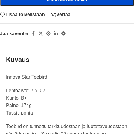
Lisää toivelistaan
Vertaa
Jaa kaverille:
Kuvaus
Innova Star Teebird
Lentoarvot: 7 5 0 2
Kunto: B+
Paino: 174g
Tussit: pohja
Teebird on tunnettu tarkkuudestaan ja luotettavuudestaan
väylädraiverina. Se yhdistää suoran lentoradan,