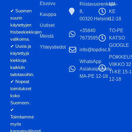
Etusivu
Riistavuorenkuja
MA-
✔ Suomen
8,
KE
Kauppa
suurin
00320 Helsinki
12-18
käytettyjen
Uutiset
+35840
TO-PE
frisbeekiekkojen
Meistä
7673595
KATSO
valikoima.
GOOGLE
✔ Uusia ja
Yhteystiedot
info@topdisc.fi
käytettyjä
POIKKEU
kiekkoja
WhatsApp
VIIKKO 32
kaikkiin
Asiakaspalvelu
TI-KE 15-
taitotasoihin.
MA-PE 12-18
12-18
✔ Nopeat
toimitukset
koko
Suomeen.
✔
Toimitamme
myös
kansainvälisesti.