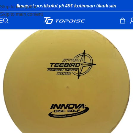
Ilmaiset postikulut yli 49€ kotimaan tilauksiin
Skip to navigation
Skip to main content