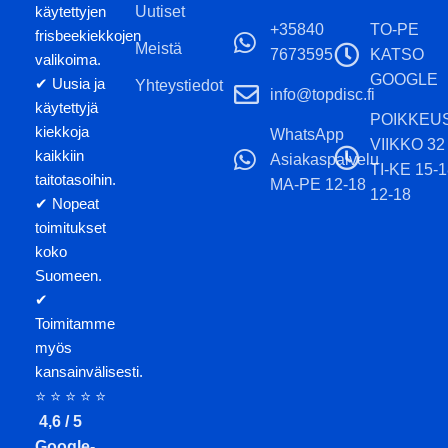
käytettyjen
Uutiset
+35840
TO-PE
frisbeekiekkojen
Meistä
7673595
KATSO
valikoima.
GOOGLE
✔ Uusia ja
Yhteystiedot
info@topdisc.fi
käytettyjä
POIKKEU
kiekkoja
WhatsApp
VIIKKO 32
kaikkiin
Asiakaspalvelu
TI-KE 15-
taitotasoihin.
MA-PE 12-18
12-18
✔ Nopeat
toimitukset
koko
Suomeen.
✔
Toimitamme
myös
kansainvälisesti.
⭐ ⭐ ⭐ ⭐ ⭐
4,6 / 5
Google-