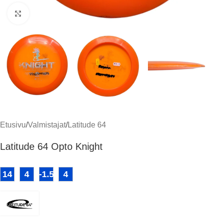
Klikkaa suuremmaksi
Etusivu
/
Valmistajat
/
Latitude 64
Latitude 64 Opto Knight
14
4
-1.5
4