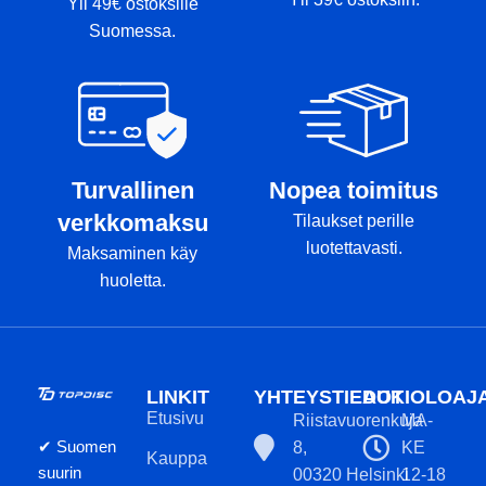
Yli 49€ ostoksille
Suomessa.
Turvallinen
Nopea toimitus
verkkomaksu
Tilaukset perille
luotettavasti.
Maksaminen käy
huoletta.
LINKIT
YHTEYSTIEDOT
AUKIOLOAJ
Etusivu
Riistavuorenkuja
MA-
✔ Suomen
8,
KE
Kauppa
suurin
00320 Helsinki
12-18