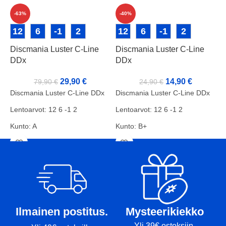
-63%
-40%
D
12
6
-1
2
12
6
-1
2
Discmania Luster C-Line
Discmania Luster C-Line
DDx
DDx
D
L
29,90
€
14,90
€
79,90
€
24,90
€
Discmania Luster C-Line DDx
Discmania Luster C-Line DDx
K
Lentoarvot: 12 6 -1 2
Lentoarvot: 12 6 -1 2
P
Kunto: A
Kunto: B+
T
Paino: 175g
Paino: 175g
Tussit: -
Tussit: Rimmi
Ilmainen postitus.
Mysteerikiekko
Yli 39€ ostoksiin.