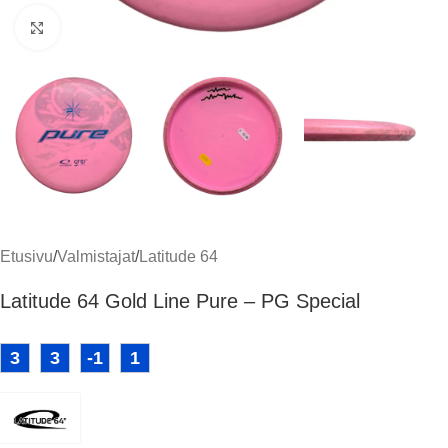
Klikkaa suuremmaksi
Etusivu
/
Valmistajat
/
Latitude 64
Latitude 64 Gold Line Pure – PG Special
3
3
-1
1