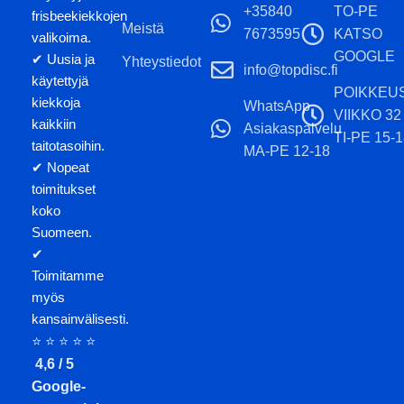
+35840
TO-PE
frisbeekiekkojen
Meistä
7673595
KATSO
valikoima.
GOOGLE
✔ Uusia ja
Yhteystiedot
info@topdisc.fi
käytettyjä
POIKKEU
kiekkoja
WhatsApp
VIIKKO 32
kaikkiin
Asiakaspalvelu
TI-PE 15-1
taitotasoihin.
MA-PE 12-18
✔ Nopeat
toimitukset
koko
Suomeen.
✔
Toimitamme
myös
kansainvälisesti.
⭐ ⭐ ⭐ ⭐ ⭐
4,6 / 5
Google-