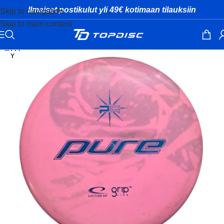
Ilmaiset postikulut yli 49€ kotimaan tilauksiin
Skip to navigation
Skip to main content
MYYT
Y