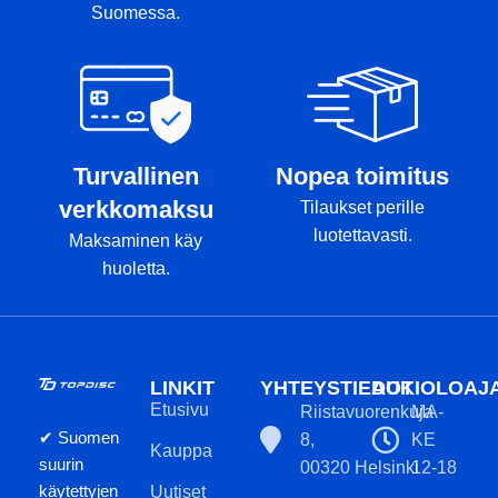
Suomessa.
Turvallinen
Nopea toimitus
verkkomaksu
Tilaukset perille
luotettavasti.
Maksaminen käy
huoletta.
LINKIT
YHTEYSTIEDOT
AUKIOLOAJ
Etusivu
Riistavuorenkuja
MA-
✔ Suomen
8,
KE
Kauppa
suurin
00320 Helsinki
12-18
käytettyjen
Uutiset