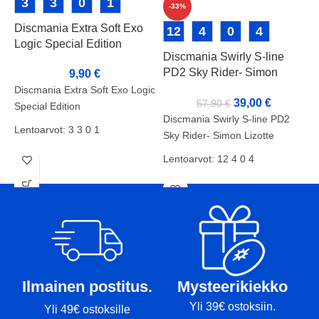
3
3
0
1
-33%
Discmania Extra Soft Exo
L
12
4
0
4
Logic Special Edition
T
Discmania Swirly S-line
PD2 Sky Rider- Simon
9,90
€
Lizotte
Discmania Extra Soft Exo Logic
L
39,00
€
57,90
€
Special Edition
T
Discmania Swirly S-line PD2
Lentoarvot: 3 3 0 1
L
Sky Rider- Simon Lizotte
Kunto: B+
K
Lentoarvot: 12 4 0 4
Paino: 176g
P
Kunto: B
Tussit:
T
Paino: 173g
Tussit: Pohja, Rimmi
Ilmainen postitus.
Mysteerikiekko
Yli 39€ ostoksiin.
Yli 49€ ostoksille