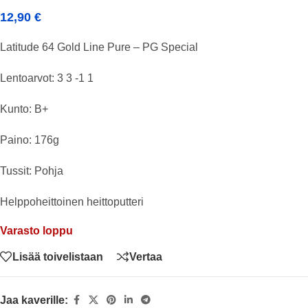
12,90
€
Latitude 64 Gold Line Pure – PG Special
Lentoarvot: 3 3 -1 1
Kunto: B+
Paino: 176g
Tussit: Pohja
Helppoheittoinen heittoputteri
Varasto loppu
Lisää toivelistaan
Vertaa
Jaa kaverille: