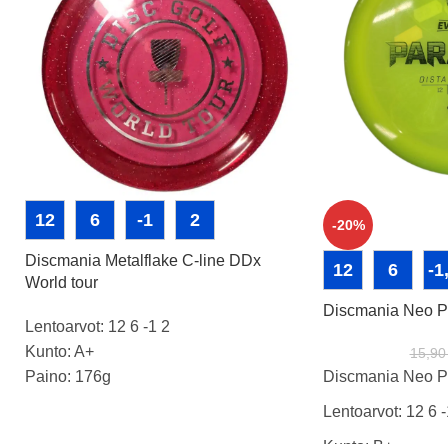
12
6
-1
2
-20%
Discmania Metalflake C-line DDx
12
6
-1
World tour
Discmania Neo P
Lentoarvot: 12 6 -1 2
Kunto: A+
15,9
Paino: 176g
Discmania Neo P
Tussit:
Lentoarvot: 12 6 -
Kunto: B+