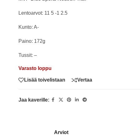
Lentoarvot: 11 5 -1 2.5
Kunto: A-
Paino: 172g
Tussit: –
Varasto loppu
Lisää toivelistaan
Vertaa
Jaa kaverille:
Arviot