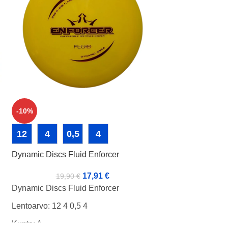
13
5
-
-10%
Dynamic Discs Luc
12
4
0,5
4
1
Dynamic Discs Fluid Enforcer
Dynamic Discs Luc
17,91
€
19,90
€
Lentoarvo: 13 5 -1
Dynamic Discs Fluid Enforcer
Kunto: BA+
Lentoarvo: 12 4 0,5 4
Paino: 165g
Kunto: A-