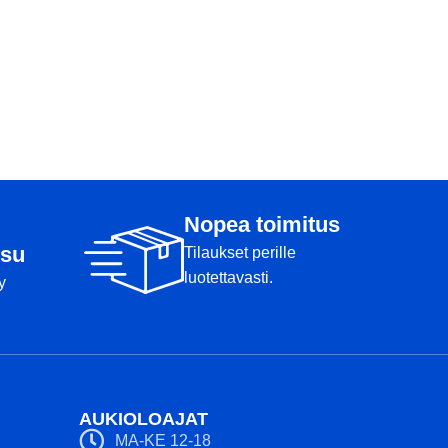
Nopea toimitus
su
Tilaukset perille
luotettavasti.
y
AUKIOLOAJAT
MA-KE 12-18