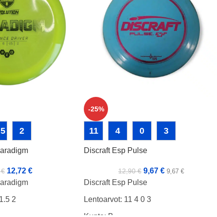
-25%
,5
2
11
4
0
3
aradigm
Discraft Esp Pulse
12,72
€
9,67
€
0
€
12,90
€
9,67
€
aradigm
Discraft Esp Pulse
1.5 2
Lentoarvot: 11 4 0 3
Kunto: B