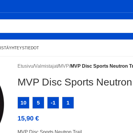
ISTÄ
YHTEYSTIEDOT
Etusivu
/
Valmistajat
/
MVP
/
MVP Disc Sports Neutron Tr
MVP Disc Sports Neutron 
10
5
-1
1
15,90
€
MVP Disc Sports Neutron Trail