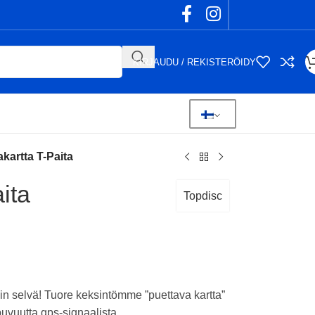
KIRJAUDU / REKISTERÖIDY
artta T-Paita
ita
Topdisc
äin selvä! Tuore keksintömme ”puettava kartta”
uvuutta gps-signaalista.