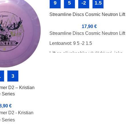
9
5
-2
1.5
Streamline Discs Cosmic Neutron Lift
17,90
€
Streamline Discs Cosmic Neutron Lift
Lentoarvot: 9 5 -2 1.5
Lift on alivakaahko väylädriveri, joka
lentää pienemmillä nopeuksilla hyvin
suoraan. Liftin nopeuteen nähden
kapeahko rimmi ja maltillinen dome
1
3
tekee heittämisestä helppoa ja tarjoaa
mer D2 – Kristian
mainion liidon ansiosta helppoja
 Series
lisämetrejä.
8,90
€
Cosmic Neutron on Neutron-muovia,
er D2 - Kristian
jossa kiekon ruiskupuristuksen
 Series
yhteydessä muottiin lisätään
useampaa väriainetta antamaan