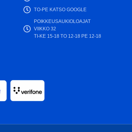
Kiekon värisävy ja
TO-PE KATSO GOOGLE
välttämättä vastaa
POIKKEUSAUKIOLOAJAT
VIIKKO 32
TI-KE 15-18 TO 12-18 PE 12-18