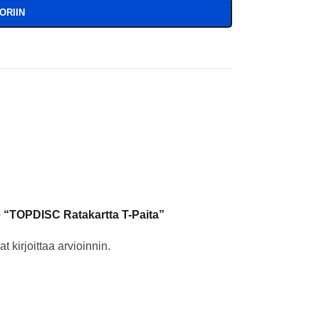
ORIIN
le “TOPDISC Ratakartta T-Paita”
t kirjoittaa arvioinnin.