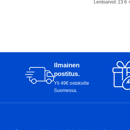
Lentoarvot: 13 6 -
Paino: 166g
Kiekkojen tuoto
Tussi:
lyhentämättömä
kisakassaan!
Jokaisessa yksilö
Kuoksan nimmari 
pohjassa.
D2 on erittäin nop
Ilmainen
joka on suunniteltu
postitus.
Tämä draiveri len
tuulisissa olosuh
Yli 49€ ostoksille
todella ennustetta
Suomessa.
liike onkin yksi 
markkinoilla olevi
500-muovi on hi
kovempaa kuin 40
luotettavan ja mu