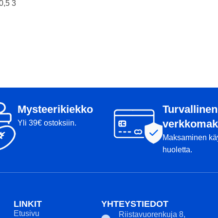
0,5 3
kiekolle ainutlaatuisen ulkonäön.
t menevät
Cosmic Neutron -muovilla
nä Kristian Kuoksan
valmistetuissa kiekoissa voi olla
useampaa väriä tai värisävyä, tai sitten
ssä on Kristian
ne voi olla miltei yksivärisiä. Värisävyt,
joko kannessa, tai
kuvion voimakkuus, kuvion muoto ja
stämpin väri vaihtelee.
ea pituusdraiveri,
Mysteerikiekko
Turvallinen
 vahvoille heittäjille.
verkkomak
Yli 39€ ostoksiin.
tää luotettavasti myös
Maksaminen kä
teissa. Lentorata on
huoletta.
va ja sivulta sivulle
vähäisimmistä
sta draivereista.
eman jäykempää ja
LINKIT
YHTEYSTIEDOT
0-muovi. Se tarjoaa
Etusivu
Riistavuorenkuja 8,
kavan otteen