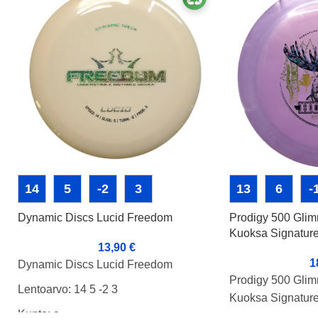
14
5
-2
3
13
6
-
Dynamic Discs Lucid Freedom
Prodigy 500 Glim
Kuoksa Signature
13,90
€
1
Dynamic Discs Lucid Freedom
Prodigy 500 Glimm
Lentoarvo: 14 5 -2 3
Kuoksa Signature
Kunto: a