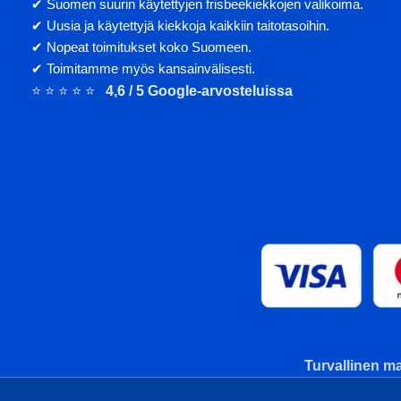
✔ Suomen suurin käytettyjen frisbeekiekkojen valikoima.
kiekosta.
✔ Uusia ja käytettyjä kiekkoja kaikkiin taitotasoihin.
✔ Nopeat toimitukset koko Suomeen.
Painatuksen väri
✔ Toimitamme myös kansainvälisesti.
välttämättä vast
⭐ ⭐ ⭐ ⭐ ⭐
4,6 / 5 Google-arvosteluissa
Turvallinen ma