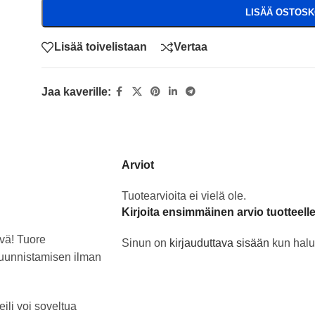
LISÄÄ OSTOSK
Lisää toivelistaan
Vertaa
Jaa kaverille:
Arviot
Tuotearvioita ei vielä ole.
Kirjoita ensimmäinen arvio tuotteel
lvä! Tuore
Sinun on
kirjauduttava sisään
kun halua
suunnistamisen ilman
ili voi soveltua