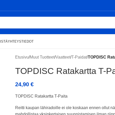
ISTÄ
YHTEYSTIEDOT
Etusivu
/
Muut Tuotteet
/
Vaatteet
/
T-Paidat
/
TOPDISC Ratak
TOPDISC Ratakartta T-Pa
24,90
€
TOPDISC Ratakartta T-Paita
Reitti kaupan lähiradoille ei ole koskaan ennen ollut n
mahdollistaa yksinkertaisen suunnistamisen ilman riipp