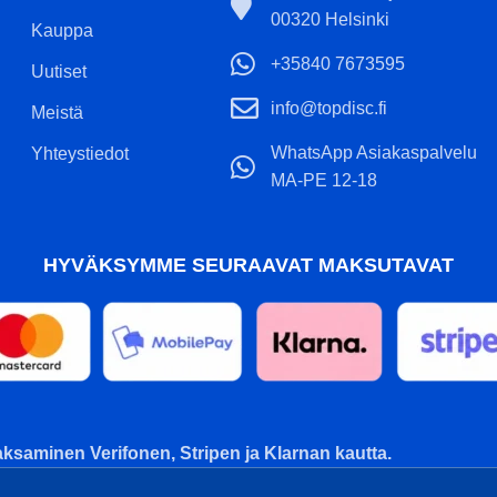
00320 Helsinki
Kauppa
+35840 7673595
 ja kiekon sävy ei
Uutiset
aa tuotekuvaa.
info@topdisc.fi
Meistä
WhatsApp Asiakaspalvelu
Yhteystiedot
MA-PE 12-18
HYVÄKSYMME SEURAAVAT MAKSUTAVAT
ksaminen Verifonen, Stripen ja Klarnan kautta.