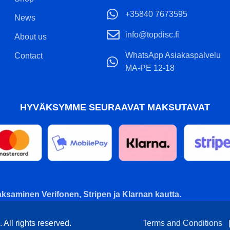
+35840 7673595
News
info@topdisc.fi
About us
WhatsApp Asiakaspalvelu
Contact
MA-PE 12-18
HYVÄKSYMME SEURAAVAT MAKSUTAVAT
ksaminen Verifonen, Stripen ja Klarnan kautta.
All rights reserved.
Terms and Conditions