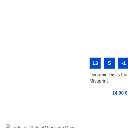
13
5
-1
Dynamic Discs Luci
Missprint
14,90
€