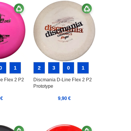
0
1
2
3
0
1
e Flex 2 P2
Discmania D-Line Flex 2 P2
Prototype
0
€
9,90
€