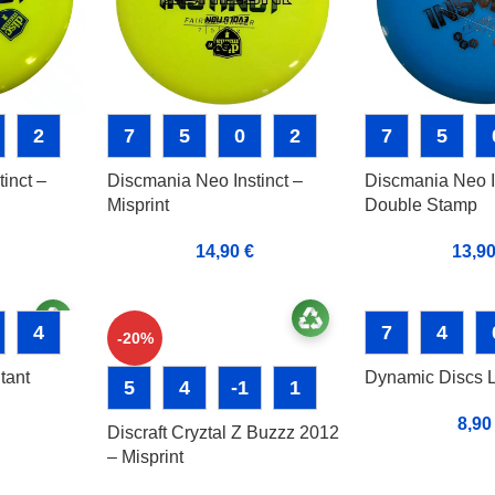
2
7
5
0
2
7
5
inct –
Discmania Neo Instinct –
Discmania Neo I
Misprint
Double Stamp
14,90
€
13,9
4
7
4
-20%
tant
Dynamic Discs L
5
4
-1
1
8,9
Discraft Cryztal Z Buzzz 2012
– Misprint