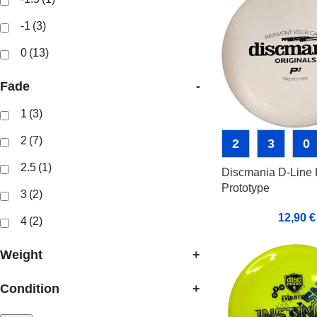
-1
(3)
0
(13)
Fade
-
1
(3)
2
(7)
2
3
0
2.5
(1)
Discmania D-Line 
Prototype
3
(2)
12,90
€
4
(2)
Weight
+
Condition
+