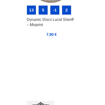
13
5
-1
2
Dynamic Discs Lucid Sheriff
– Misprint
7,90
€