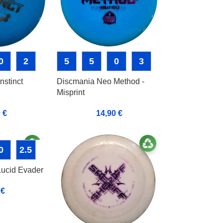
0
2
5
5
0
3
nstinct
Discmania Neo Method -
Misprint
0
€
14,90
€
0
2.5
ucid Evader
0
€