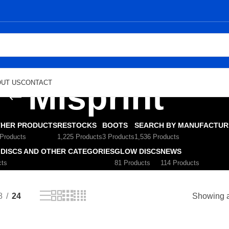
Misprint
UT US
CONTACT
HER PRODUCTS
RESTOCKS
BOOTS
SEARCH BY MANUFACTUR
 Products
1,225 Products
3 Products
1,536 Products
 DISCS AND OTHER CATEGORIES
GLOW DISCS
NEWS
cts
81 Products
114 Products
8
24
Showing al