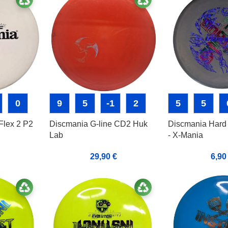
0
9
5
-1
2
5
5
Flex 2 P2
Discmania G-line CD2 Huk
Discmania Hard
Lab
- X-Mania
29,90
€
6,9