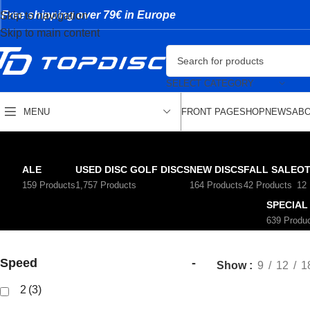
Free shipping over 79€ in Europe
Skip to navigation
Skip to main content
SELECT CATEGORY
FRONT PAGE
SHOP
NEWS
ABO
MENU
ALE
USED DISC GOLF DISCS
NEW DISCS
FALL SALE
OT
159 Products
1,757 Products
164 Products
42 Products
12
SPECIAL
639 Produ
Speed
-
Show
9
12
1
2
(3)