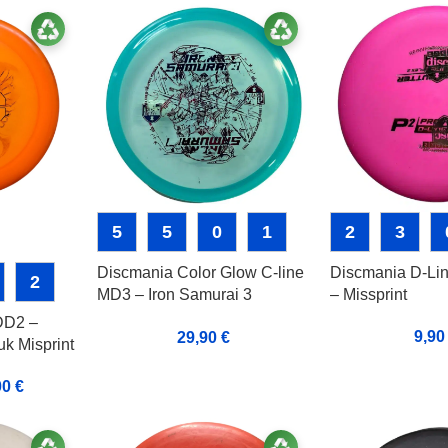
5
5
0
1
2
3
Discmania Color Glow C-line
Discmania D-Lin
2
MD3 – Iron Samurai 3
– Missprint
Misprint
DD2 –
9,9
29,90
€
k Misprint
00
€