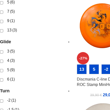
5
(6)
7
(5)
9
(1)
13
(3)
Glide
-
3
(5)
-27%
4
(3)
13
5
-2
5
(9)
6
(1)
Discmania C-line 
ROC Stamp MiniHu
Turn
-
29,
39,90
€
-2
(1)
-1.5
(1)