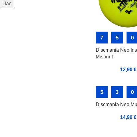
Hae
7
5
0
Discmania Neo Inst
Misprint
12,90
€
5
3
0
Discmania Neo Mu
14,90
€