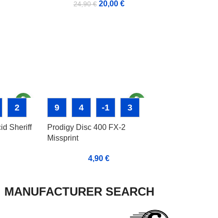
20,00
€
24,90
€
2
9
4
-1
3
d Sheriff
Prodigy Disc 400 FX-2
Missprint
4,90
€
MANUFACTURER SEARCH