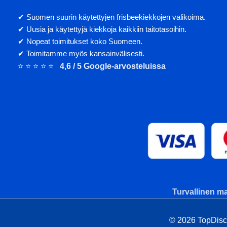
✔ Suomen suurin käytettyjen frisbeekiekkojen valikoima.
✔ Uusia ja käytettyjä kiekkoja kaikkiin taitotasoihin.
✔ Nopeat toimitukset koko Suomeen.
✔ Toimitamme myös kansainvälisesti.
⭐ ⭐ ⭐ ⭐ ⭐
4,6 / 5 Google-arvosteluissa
Turvallinen ma
© 2026 TopDisc. 