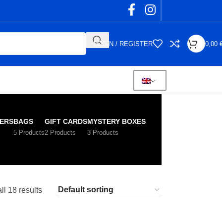
LOGIN / REGISTER
0,00
ERS
BAGS
GIFT CARDS
MYSTERY BOXES
5 Products
2 Products
3 Products
l 18 results