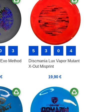
0
3
5
3
0
4
 Exo Method
Discmania Lux Vapor Mutant
X-Out Misprint
0
€
19,90
€