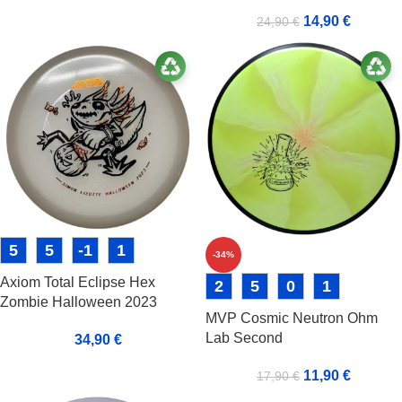
14,90
€
24,90
€
5
5
-1
1
-34%
Axiom Total Eclipse Hex
2
5
0
1
Zombie Halloween 2023
MVP Cosmic Neutron Ohm
Lab Second
34,90
€
11,90
€
17,90
€