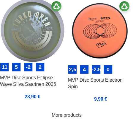
11
5
-2
2
2,5
4
-2.5
0
MVP Disc Sports Eclipse
MVP Disc Sports Electron
Wave Silva Saarinen 2025
Spin
Turku Open Champion
23,90
€
9,90
€
More products