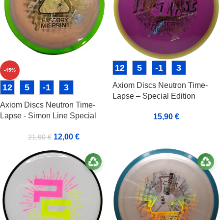
12
5
-1
3
-45%
Axiom Discs Neutron Time-
12
5
-1
3
Lapse – Special Edition
Axiom Discs Neutron Time-
Lapse - Simon Line Special
15,90
€
Edition Misprint
12,00
€
21,90
€