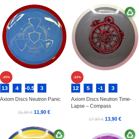
-25%
-22%
13
4
-0.5
3
12
5
-1
3
Axiom Discs Neutron Panic
Axiom Discs Neutron Time-
Lapse – Compass
11,90
€
15,90
€
13,90
€
17,90
€