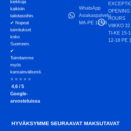
kiekkoja
EXCEPTI
WhatsApp
kaikkiin
OPENING
Asiakaspalvelu
taitotasoihin.
HOURS
MA-PE 12-18
✔ Nopeat
VIIKKO 32
toimitukset
TI-KE 15-
koko
12-18 PE 
Suomeen.
✔
Toimitamme
myös
kansainvälisesti.
⭐ ⭐ ⭐ ⭐ ⭐
4,6 / 5
Google-
arvosteluissa
HYVÄKSYMME SEURAAVAT MAKSUTAVAT