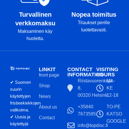
Turvallinen
Nopea toimitus
verkkomaksu
Tilaukset perille
luotettavasti.
Maksaminen käy
huoletta.
LINKIT
CONTACT
VISITING
INFORMATION
HOURS
front page
Riistavuorenkuja
MA-
✔ Suomen
Shop
8,
KE
suurin
00320 Helsinki
12-18
käytettyjen
News
frisbeekiekkojen
+35840
TO-PE
About us
valikoima.
7673595
KATSO
✔ Uusia ja
Contact
GOOGLE
käytettyjä
info@topdisc.fi