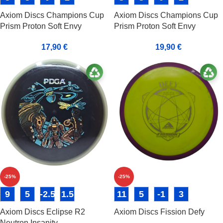
Axiom Discs Champions Cup
Axiom Discs Champions Cup
Prism Proton Soft Envy
Prism Proton Soft Envy
17,90
€
19,90
€
-25%
-25%
9
5
-2.5
1.5
11
5
-1
3
Axiom Discs Eclipse R2
Axiom Discs Fission Defy
Neutron Insanity