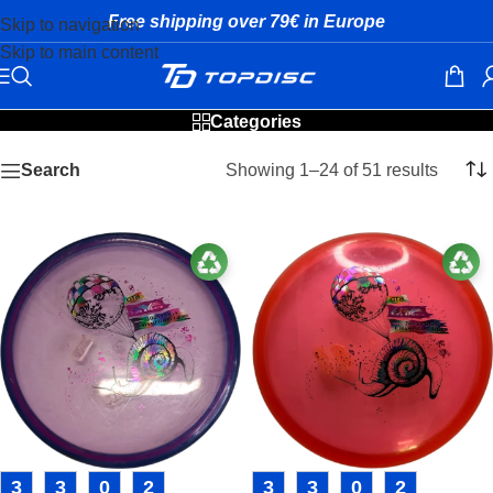
Free shipping over 79€ in Europe
Skip to navigation
Skip to main content
MVP used discs
Categories
Showing 1–24 of 51 results
Search
3
3
0
2
3
3
0
2