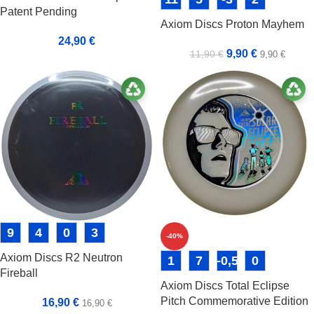
Patent Pending
Axiom Discs Proton Mayhem
24,90
€
9,90
€
11,90
€
9,90
€
9
4
0
3
-40%
Axiom Discs R2 Neutron
1
7
-0,5
0
Fireball
Axiom Discs Total Eclipse
Pitch Commemorative Edition
16,90
€
16,90
€