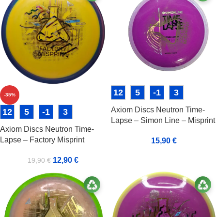
12
5
-1
3
-35%
Axiom Discs Neutron Time-
12
5
-1
3
Lapse – Simon Line – Misprint
Axiom Discs Neutron Time-
Lapse – Factory Misprint
15,90
€
12,90
€
19,90
€