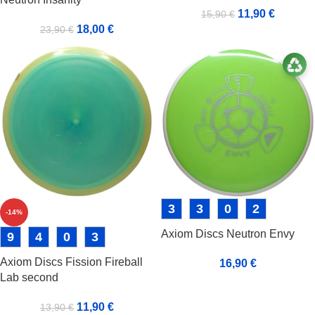
11,90
€
15,90
€
18,00
€
23,90
€
3
3
0
2
-14%
Axiom Discs Neutron Envy
9
4
0
3
Axiom Discs Fission Fireball
16,90
€
Lab second
11,90
€
13,90
€