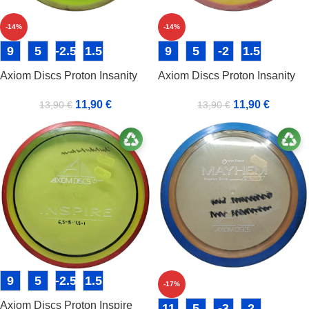
-14%
-14%
9
5
-2.5
1.5
9
5
-2
1.5
Axiom Discs Proton Insanity
Axiom Discs Proton Insanity
11,90
€
11,90
€
13,90
€
13,90
€
9
5
-2.5
1.5
-17%
Axiom Discs Proton Inspire
11
5
-3
2