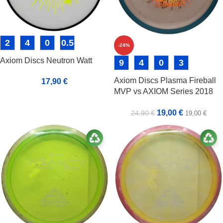
2
4
0
0.5
-24%
Axiom Discs Neutron Watt
9
4
0
3
Axiom Discs Plasma Fireball
17,90
€
MVP vs AXIOM Series 2018
Factory Misprint
19,00
€
24,90
€
19,00
€