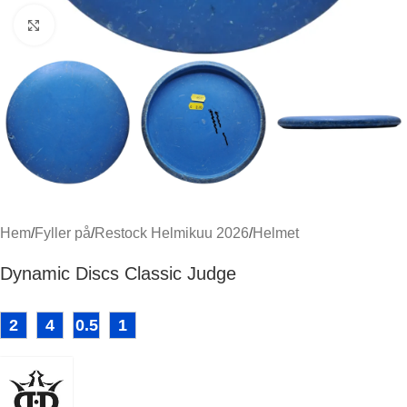
Klicka för att förstora
Hem
/
Fyller på
/
Restock Helmikuu 2026
/
Helmet
Dynamic Discs Classic Judge
2
4
0.5
1