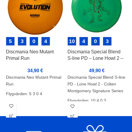
5
3
0
4
10
4
0
3
Discmania Neo Mutant
Discmania Special Blend
D
Primal Run
S-line PD – Lone Howl 2 –
L
Colten Montgomery
E
34,90
€
49,90
€
Signature Series
Discmania Neo Mutant Primal
Discmania Special Blend S-line
D
Run
PD - Lone Howl 2 - Colten
L
Montgomery Signature Series
E
Flygvärden: 5 3 0 4
Flygvärden: 10 4 0 3
B
Skick: A
Skick: B+
S
Vikt: 175g
Vikt: 176g
V
Markörer:
Tussit: pelaajan leima pohjassa
M