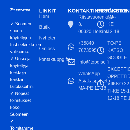
LINKIT
KONTAKTINFORMATION
BESÖKSTID
Hem
Riistavuorenkuja
MA-
✔ Suomen
8,
KE
Butik
suurin
00320 Helsinki
12-18
käytettyjen
Nyheter
+35840
TO-PE
frisbeekiekkojen
Om oss
7673595
KATSO
valikoima.
GOOGLE
✔ Uusia ja
kontaktuppgifter
info@topdisc.fi
käytettyjä
EXCEPTI
kiekkoja
WhatsApp
ÖPPETTI
kaikkiin
Asiakaspalvelu
VIIKKO 32
taitotasoihin.
MA-PE 12-18
TI-KE 15-
✔ Nopeat
12-18 PE 
toimitukset
koko
Suomeen.
✔
Toimitamme