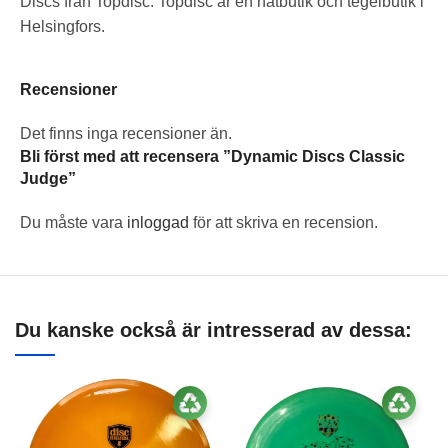
Discs från Topdisc. Topdisc är en nätbutik och tegelbutik i
Helsingfors.
Recensioner
Det finns inga recensioner än.
Bli först med att recensera ”Dynamic Discs Classic
Judge”
Du måste vara
inloggad
för att skriva en recension.
Du kanske också är intresserad av dessa: