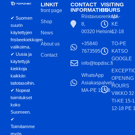
LINKIT
CONTACT
VISITING
INFORMATION
HOURS
front page
Riistavuorenkuja
MA-
✔ Suomen
Shop
8,
KE
suurin
00320 Helsinki
12-18
käytettyjen
News
frisbeekiekkojen
+35840
TO-PE
About us
valikoima.
7673595
KATSO
✔ Uusia ja
Contact
GOOGLE
käytettyjä
info@topdisc.fi
kiekkoja
EXCEPTI
WhatsApp
kaikkiin
OPENING
Asiakaspalvelu
taitotasoihin.
HOURS
MA-PE 12-18
✔ Nopeat
VIIKKO 32
toimitukset
TI-KE 15-
koko
12-18 PE 
Suomeen.
✔
Toimitamme
myös