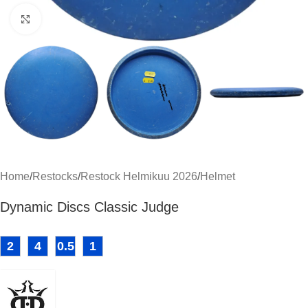
Click to enlarge
Home
/
Restocks
/
Restock Helmikuu 2026
/
Helmet
Dynamic Discs Classic Judge
2
4
0.5
1