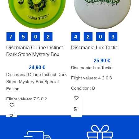
7
5
0
2
4
2
0
3
Discmania C-Line Instinct
Discmania Lux Tactic
D
Dark Stone Mystery Box
P
25,90
€
Special Edition
L
24,90
€
Discmania Lux Tactic
Discmania C-Line Instinct Dark
D
Flight values: 4 2 0 3
Stone Mystery Box Special
S
Condition: B
Edition
F
Weight: 173g
Flight values: 7 5 0 2
C
Markers: Rimmi Pohja
Condition: A
W
Weight: 174g
M
Markers: