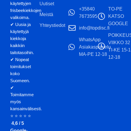
yksivärisiä. Huom! Valittavissa
käytettyjen
Uutiset
oleva kiekon väri tarkoittaa
+35840
TO-PE
frisbeekiekkojen
kiekon pääväriä. Tuotekuvat
Meistä
7673595
KATSO
valikoima.
ovat esimerkkikuvia, eivät tae
GOOGLE
✔ Uusia ja
Yhteystiedot
juuri sinulle toimitettavasta
info@topdisc.fi
käytettyjä
yksilöstä; stämppien värit ja
POIKKEU
kiekkoja
WhatsApp
kiekkojen värisävyt vaihtelevat.
VIIKKO 32
kaikkiin
Asiakaspalvelu
TI-KE 15-
taitotasoihin.
MA-PE 12-18
12-18
✔ Nopeat
toimitukset
koko
Suomeen.
✔
Toimitamme
myös
kansainvälisesti.
⭐ ⭐ ⭐ ⭐ ⭐
4,6 / 5
Google-