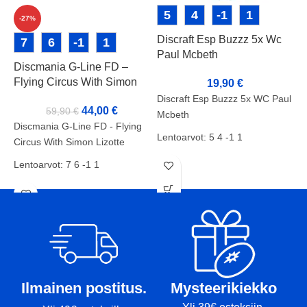
5
4
-1
1
-27%
Discraft Esp Buzzz 5x Wc
7
6
-1
1
Paul Mcbeth
Discmania G-Line FD –
D
Flying Circus With Simon
19,90
€
Lizotte
Discraft Esp Buzzz 5x WC Paul
44,00
€
D
59,90
€
Mcbeth
Discmania G-Line FD - Flying
L
Lentoarvot: 5 4 -1 1
Circus With Simon Lizotte
K
Paino: 177-180g
Lentoarvot: 7 6 -1 1
P
Kunto: A
T
Discraftin Buzzz on yksi
Paino: 172g
maailman parhaista ja
Tussit: -
suosituimmista kiekoista. Buzzz
tottelee kiekolle annettua
kulmaa erinomaisesti ja on
äärimmäisen luotettava.
Ilmainen postitus.
Mysteerikiekko
Soveltuu kaiken tasoisille