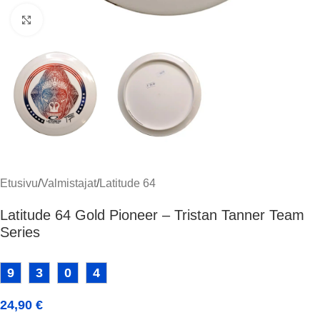
Klikkaa suuremmaksi
Etusivu
/
Valmistajat
/
Latitude 64
Latitude 64 Gold Pioneer – Tristan Tanner Team
Series
9
3
0
4
24,90
€