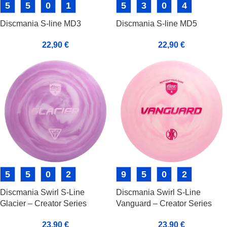
5
5
0
1
5
3
0
4
Discmania S-line MD3
Discmania S-line MD5
22,90
€
22,90
€
5
5
0
2
9
5
0
2
Discmania Swirl S-Line
Discmania Swirl S-Line
Glacier – Creator Series
Vanguard – Creator Series
23,90
€
23,90
€