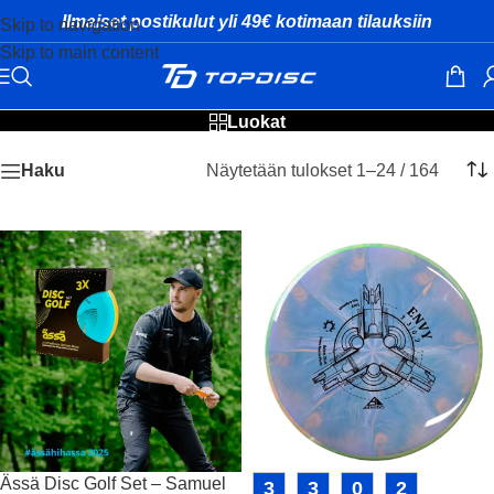
Ilmaiset postikulut yli 49€ kotimaan tilauksiin
Skip to navigation
Skip to main content
Uudet kiekot
Luokat
Näytetään tulokset 1–24 / 164
Haku
Ässä Disc Golf Set – Samuel
3
3
0
2