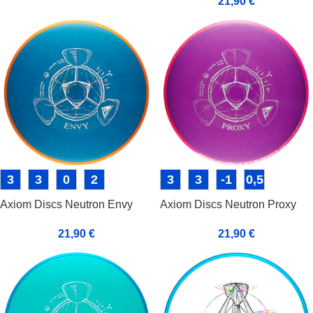
21,90
€
3
3
0
2
3
3
-1
0,5
Axiom Discs Neutron Envy
Axiom Discs Neutron Proxy
21,90
€
21,90
€