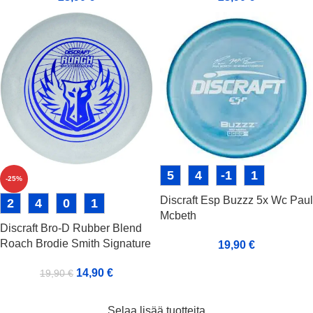
5
4
-1
1
-25%
Discraft Esp Buzzz 5x Wc Paul
2
4
0
1
Mcbeth
Discraft Bro-D Rubber Blend
Roach Brodie Smith Signature
19,90
€
14,90
€
19,90
€
Selaa lisää tuotteita