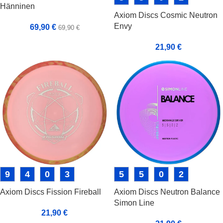
Hänninen
Axiom Discs Cosmic Neutron
Envy
69,90
€
69,90
€
21,90
€
9
4
0
3
5
5
0
2
Axiom Discs Fission Fireball
Axiom Discs Neutron Balance
Simon Line
21,90
€