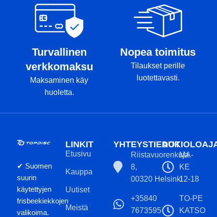
Turvallinen
Nopea toimitus
verkkomaksu
Tilaukset perille
luotettavasti.
Maksaminen käy
huoletta.
LINKIT
YHTEYSTIEDOT
AUKIOLOAJ
Etusivu
Riistavuorenkuja
MA-
✔ Suomen
8,
KE
Kauppa
suurin
00320 Helsinki
12-18
käytettyjen
Uutiset
+35840
TO-PE
frisbeekiekkojen
Meistä
7673595
KATSO
valikoima.