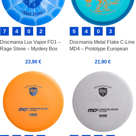
7
4
0
2
5
4
0
3
Discmania Lux Vapor FD1 –
Discmania Metal Flake C-Line
Rage Stone – Mystery Box
MD4 – Prototype European
Special Edition
Open 2024
23,90
€
21,90
€