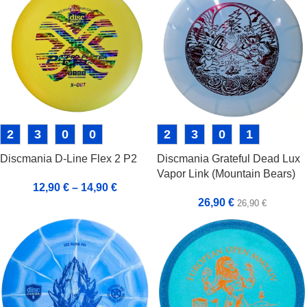
2
3
0
0
2
3
0
1
Discmania D-Line Flex 2 P2
Discmania Grateful Dead Lux
Vapor Link (Mountain Bears)
12,90
€
–
14,90
€
26,90
€
26,90
€