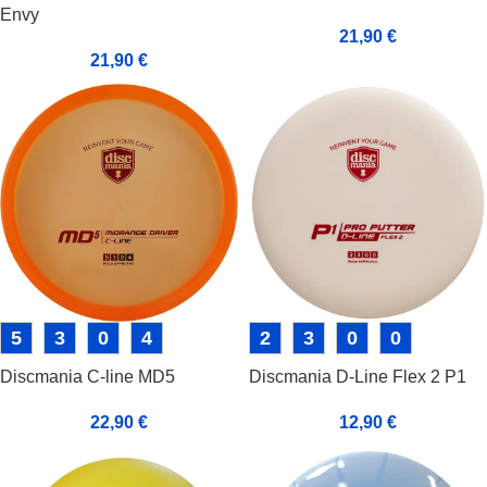
Envy
21,90
€
21,90
€
5
3
0
4
2
3
0
0
Discmania C-line MD5
Discmania D-Line Flex 2 P1
22,90
€
12,90
€