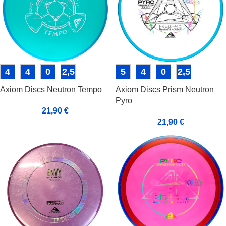
4
4
0
2,5
5
4
0
2,5
Axiom Discs Neutron Tempo
Axiom Discs Prism Neutron
Pyro
21,90
€
21,90
€