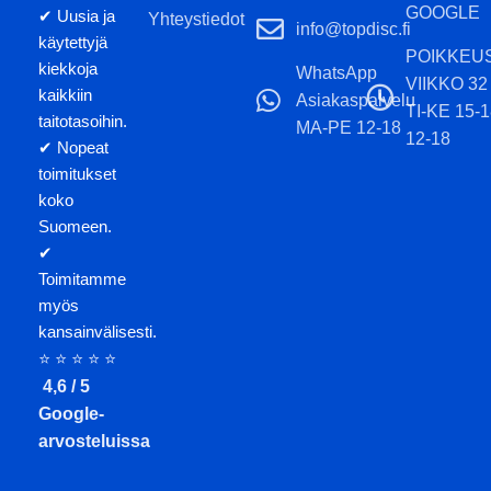
GOOGLE
✔ Uusia ja
Yhteystiedot
info@topdisc.fi
käytettyjä
POIKKEU
kiekkoja
WhatsApp
VIIKKO 32
kaikkiin
Asiakaspalvelu
TI-KE 15-
taitotasoihin.
MA-PE 12-18
12-18
✔ Nopeat
toimitukset
koko
Suomeen.
✔
Toimitamme
myös
kansainvälisesti.
⭐ ⭐ ⭐ ⭐ ⭐
4,6 / 5
Google-
arvosteluissa