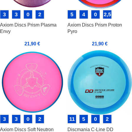
3
3
0
2
5
4
0
2,5
Axiom Discs Prism Plasma
Axiom Discs Prism Proton
Envy
Pyro
21,90
€
21,90
€
3
3
0
2
11
5
0
2
Axiom Discs Soft Neutron
Discmania C-Line DD