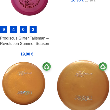
16,90
€
16,90
€
9
4
0
2
Prodiscus Glitter Talisman –
Revolution Summer Season
Opener
19,90
€