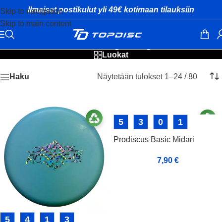
Ilmaiset postikulut yli 49€ kotimaan tilauksiin
Skip to navigation
Skip to main content
Prodiscus käytetyt kiekot
Luokat
Näytetään tulokset 1–24 / 80
Haku
5
3
0
1
Prodiscus Basic Midari
7,90
€
5
4
1
3