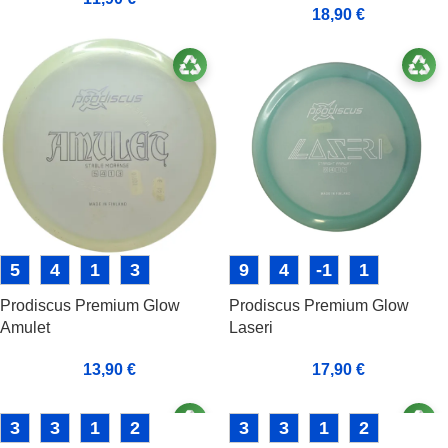
18,90
€
5
4
1
3
9
4
-1
1
Prodiscus Premium Glow
Prodiscus Premium Glow
Amulet
Laseri
13,90
€
17,90
€
3
3
1
2
3
3
1
2