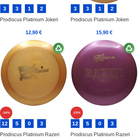
3
3
1
2
3
3
1
2
Prodiscus Platinium Jokeri
Prodiscus Platinium Jokeri
12,90
€
15,90
€
-34%
-23%
12
5
0
3
12
5
0
3
Prodiscus Platinium Razeri
Prodiscus Platinium Razeri