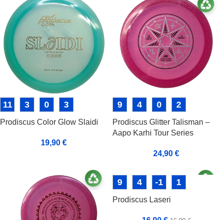
11
3
0
3
9
4
0
2
Prodiscus Color Glow Slaidi
Prodiscus Glitter Talisman –
Aapo Karhi Tour Series
19,90
€
24,90
€
9
4
-1
1
Prodiscus Laseri