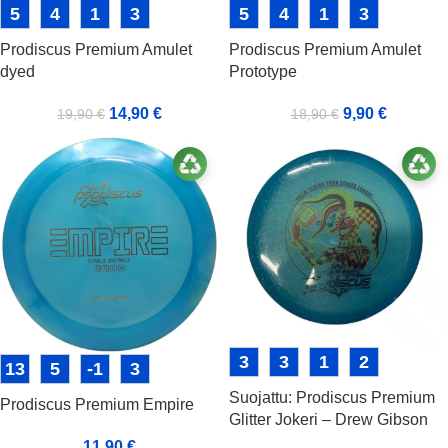
5
4
1
3
5
4
1
3
Prodiscus Premium Amulet
Prodiscus Premium Amulet
dyed
Prototype
14,90
€
9,90
€
19,90
€
18,90
€
3
3
1
2
13
5
-1
3
Suojattu: Prodiscus Premium
Prodiscus Premium Empire
Glitter Jokeri – Drew Gibson
Tour Series
11,90
€