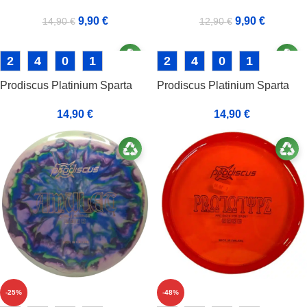
9,90
€
9,90
€
14,90
€
12,90
€
2
4
0
1
2
4
0
1
Prodiscus Platinium Sparta
Prodiscus Platinium Sparta
14,90
€
14,90
€
-25%
-48%