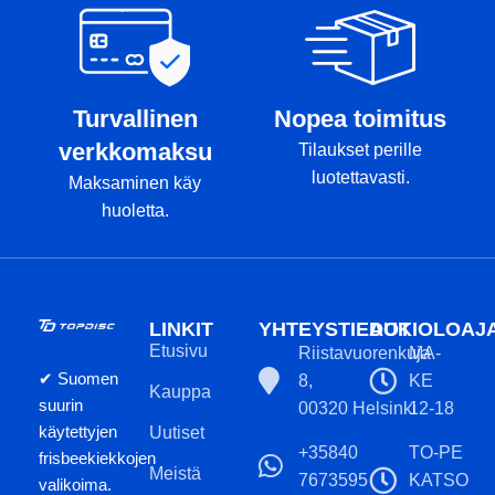
Turvallinen
Nopea toimitus
verkkomaksu
Tilaukset perille
luotettavasti.
Maksaminen käy
huoletta.
LINKIT
YHTEYSTIEDOT
AUKIOLOAJ
Etusivu
Riistavuorenkuja
MA-
✔ Suomen
8,
KE
Kauppa
suurin
00320 Helsinki
12-18
käytettyjen
Uutiset
+35840
TO-PE
frisbeekiekkojen
Meistä
7673595
KATSO
valikoima.