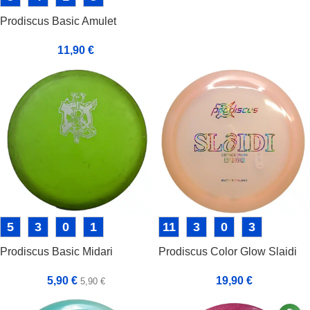
Prodiscus Basic Amulet
11,90
€
5
3
0
1
11
3
0
3
Prodiscus Basic Midari
Prodiscus Color Glow Slaidi
5,90
€
19,90
€
5,90
€