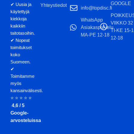
GOOGLE
✔ Uusia ja
Yhteystiedot
info@topdisc.fi
käytettyjä
POIKKEU
kiekkoja
WhatsApp
VIIKKO 32
kaikkiin
Asiakaspalvelu
TI-KE 15-
taitotasoihin.
MA-PE 12-18
12-18
✔ Nopeat
toimitukset
koko
Suomeen.
✔
Toimitamme
myös
kansainvälisesti.
⭐ ⭐ ⭐ ⭐ ⭐
4,6 / 5
Google-
arvosteluissa