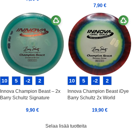
7,90
€
10
5
-2
2
10
5
-2
2
Innova Champion Beast – 2x
Innova Champion Beast iDye
Barry Schultz Signature
Barry Schultz 2x World
Champion
9,90
€
19,90
€
Selaa lisää tuotteita