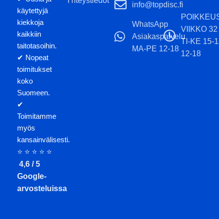
Yhteystiedot
info@topdisc.fi
käytettyjä
POIKKEU
kiekkoja
WhatsApp
VIIKKO 32
kaikkiin
Asiakaspalvelu
TI-KE 15-
taitotasoihin.
MA-PE 12-18
12-18
✔ Nopeat
toimitukset
koko
Suomeen.
✔
Toimitamme
myös
kansainvälisesti.
⭐ ⭐ ⭐ ⭐ ⭐
4,6 / 5
Google-
arvosteluissa