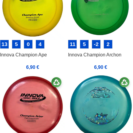
13
5
0
4
11
5
-2
2
Innova Champion Ape
Innova Champion Archon
6,90
€
6,90
€