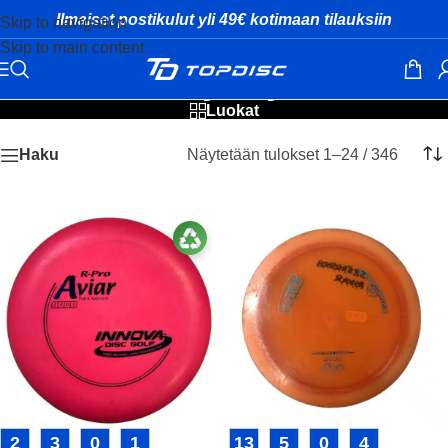
Ilmaiset postikulut yli 49€ kotimaan tilauksiin
Skip to navigation
Skip to main content
Innova käytetyt kiekot
Luokat
Näytetään tulokset 1–24 / 346
Haku
2
3
0
1
13
5
0
4