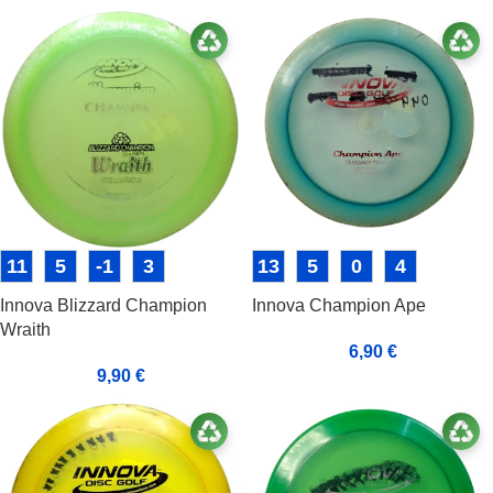
11
5
-1
3
13
5
0
4
Innova Blizzard Champion
Innova Champion Ape
Wraith
6,90
€
9,90
€