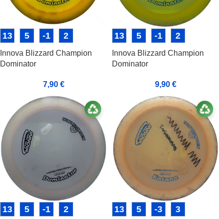
13
5
-1
2
13
5
-1
2
Innova Blizzard Champion
Innova Blizzard Champion
Dominator
Dominator
7,90
€
9,90
€
13
5
-1
2
13
5
-3
3