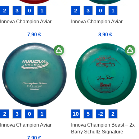
2
3
0
1
2
3
0
1
Innova Champion Aviar
Innova Champion Aviar
7,90
€
8,90
€
2
3
0
1
10
5
-2
2
Innova Champion Aviar
Innova Champion Beast – 2x
Barry Schultz Signature
7,90
€