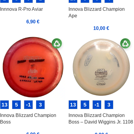
Innnova R-Pro Aviar
Innova Blizzard Champion
Ape
6,90
€
10,00
€
13
5
-1
3
13
5
-1
3
Innova Blizzard Champion
Innova Blizzard Champion
Boss
Boss – David Wiggins Jr. 1108
ft World Record