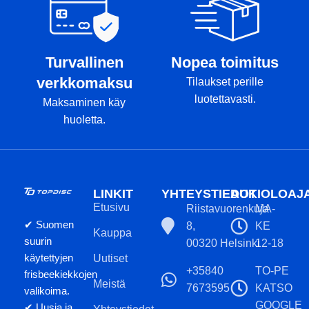
Turvallinen
Nopea toimitus
verkkomaksu
Tilaukset perille
luotettavasti.
Maksaminen käy
huoletta.
LINKIT
YHTEYSTIEDOT
AUKIOLOAJ
Etusivu
Riistavuorenkuja
MA-
✔ Suomen
8,
KE
Kauppa
suurin
00320 Helsinki
12-18
käytettyjen
Uutiset
+35840
TO-PE
frisbeekiekkojen
Meistä
7673595
KATSO
valikoima.
GOOGLE
✔ Uusia ja