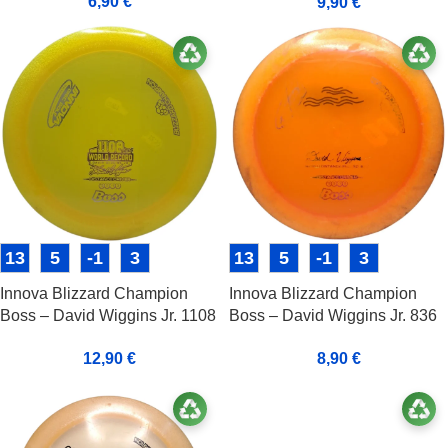
6,90
€
9,90
€
13
5
-1
3
13
5
-1
3
Innova Blizzard Champion
Innova Blizzard Champion
Boss – David Wiggins Jr. 1108
Boss – David Wiggins Jr. 836
ft World Record
ft World Record
12,90
€
8,90
€