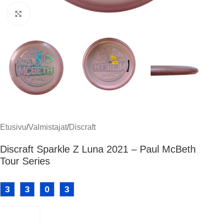
Klikkaa suuremmaksi
Etusivu
/
Valmistajat
/
Discraft
Discraft Sparkle Z Luna 2021 – Paul McBeth
Tour Series
3
3
0
3