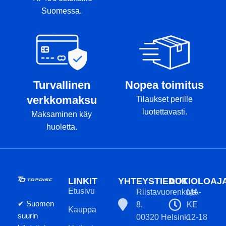
p
Suomessa.
a
n
m
M
E
o
Turvallinen
Nopea toimitus
k
o
verkkomaksu
Tilaukset perille
U
luotettavasti.
Maksaminen käy
j
huoletta.
t
j
e
k
u
LINKIT
YHTEYSTIEDOT
AUKIOLOAJ
E
Etusivu
Riistavuorenkuja
MA-
u
✔ Suomen
8,
KE
Kauppa
n
suurin
00320 Helsinki
12-18
y