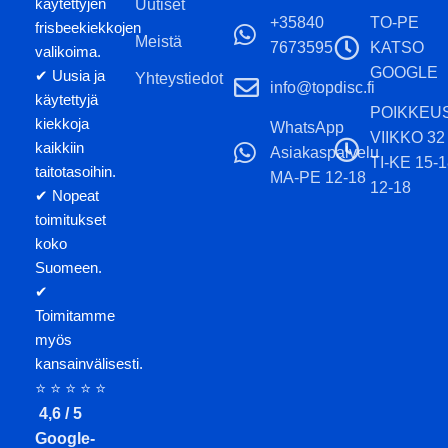
käytettyjen
Uutiset
o
+35840
TO-PE
frisbeekiekkojen
k
Meistä
7673595
KATSO
valikoima.
o
GOOGLE
✔ Uusia ja
Yhteystiedot
j
info@topdisc.fi
käytettyjä
y
POIKKEU
kiekkoja
WhatsApp
k
VIIKKO 32
kaikkiin
Asiakaspalvelu
TI-KE 15-
taitotasoihin.
MA-PE 12-18
12-18
✔ Nopeat
toimitukset
koko
Suomeen.
✔
Toimitamme
myös
kansainvälisesti.
⭐ ⭐ ⭐ ⭐ ⭐
4,6 / 5
Google-