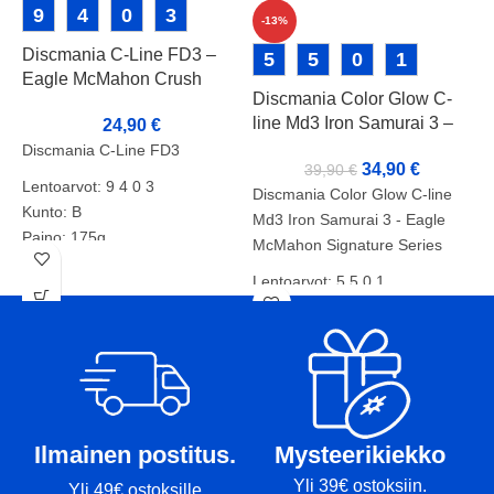
9
4
0
3
-13%
Discmania C-Line FD3 –
D
5
5
0
1
Eagle McMahon Crush
P
Discmania Color Glow C-
Boys Stamp
line Md3 Iron Samurai 3 –
24,90
€
Eagle McMahon Signature
D
Discmania C-Line FD3
34,90
€
39,90
€
Series
M
Lentoarvot: 9 4 0 3
Discmania Color Glow C-line
L
Kunto: B
Md3 Iron Samurai 3 - Eagle
Paino: 175g
McMahon Signature Series
P
Tussit:pohja/rimmi
Lentoarvot: 5 5 0 1
Kunto: A
D
m
Paino: 180g
s
Tussit: -
t
k
ä
Ilmainen postitus.
Mysteerikiekko
S
Yli 39€ ostoksiin.
Yli 49€ ostoksille