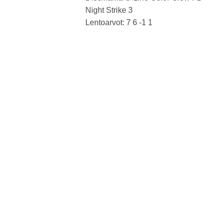
Night Strike 3
Lentoarvot: 7 6 -1 1
Kunto: A+
Paino: 169g
Tussit:
Tuotenumero: 2071