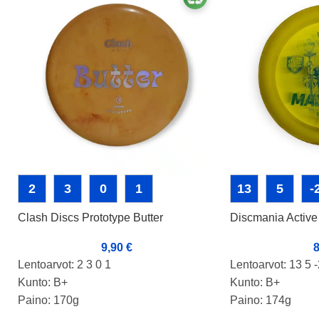
2
3
0
1
13
5
-
Clash Discs Prototype Butter
Discmania Active
9,90
€
Lentoarvot: 2 3 0 1
Lentoarvot: 13 5 -
Kunto: B+
Kunto: B+
Paino: 170g
Paino: 174g
Tussit: Rimmi
Tussit:haamu rim