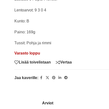
Lentoarvot: 9 3 0 4
Kunto: B
Paino: 169g
Tussit: Pohja ja rimmi
Varasto loppu
Lisää toivelistaan
Vertaa
Jaa kaverille:
Arviot