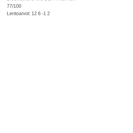
77/100
Paino: 175g
Lentoarvot: 12 6 -1 2
Tussit: -
Kunto: A
Paino: 175g
Tussit:
Tuotenumero: 2032