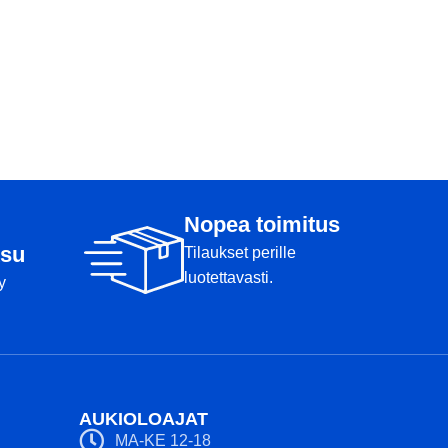
Nopea toimitus
su
Tilaukset perille
luotettavasti.
y
AUKIOLOAJAT
MA-KE 12-18