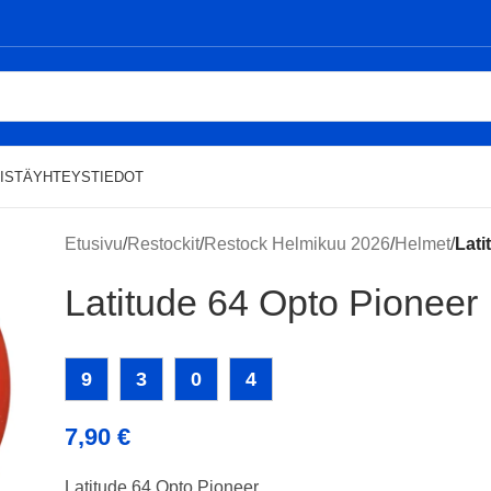
ISTÄ
YHTEYSTIEDOT
Etusivu
/
Restockit
/
Restock Helmikuu 2026
/
Helmet
/
Lati
Latitude 64 Opto Pioneer
9
3
0
4
7,90
€
Latitude 64 Opto Pioneer