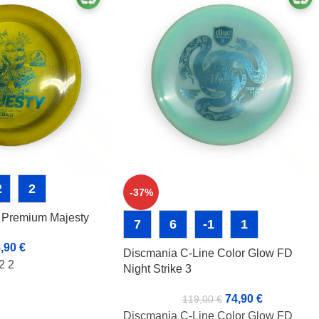
2
2
-37%
 Premium Majesty
7
6
-1
1
8,90
€
Discmania C-Line Color Glow FD
2 2
Night Strike 3
74,90
€
119,00
€
Discmania C-Line Color Glow FD
mi