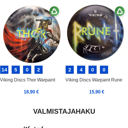
14
5
0
2
2
4
0
0
Viking Discs Thor Warpaint
Viking Discs Warpaint Rune
18,90
€
15,90
€
VALMISTAJAHAKU