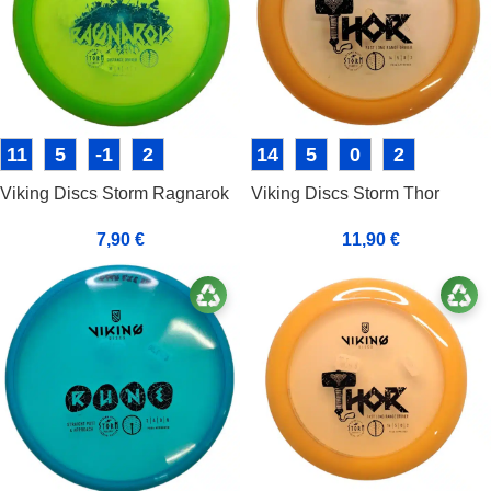
11
5
-1
2
14
5
0
2
Viking Discs Storm Ragnarok
Viking Discs Storm Thor
7,90
€
11,90
€