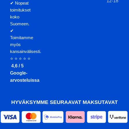
12-18
✔ Nopeat
toimitukset
koko
Suomeen.
✔
Toimitamme
myös
kansainvälisesti.
⭐ ⭐ ⭐ ⭐ ⭐
4,6 / 5
Google-
arvosteluissa
HYVÄKSYMME SEURAAVAT MAKSUTAVAT