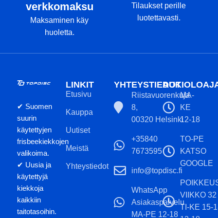
verkkomaksu
Tilaukset perille
luotettavasti.
Maksaminen käy
huoletta.
LINKIT
YHTEYSTIEDOT
AUKIOLOAJ
Etusivu
Riistavuorenkuja
MA-
✔ Suomen
8,
KE
Kauppa
suurin
00320 Helsinki
12-18
käytettyjen
Uutiset
+35840
TO-PE
frisbeekiekkojen
Meistä
7673595
KATSO
valikoima.
GOOGLE
✔ Uusia ja
Yhteystiedot
info@topdisc.fi
käytettyjä
POIKKEU
kiekkoja
WhatsApp
VIIKKO 32
kaikkiin
Asiakaspalvelu
TI-KE 15-
taitotasoihin.
MA-PE 12-18