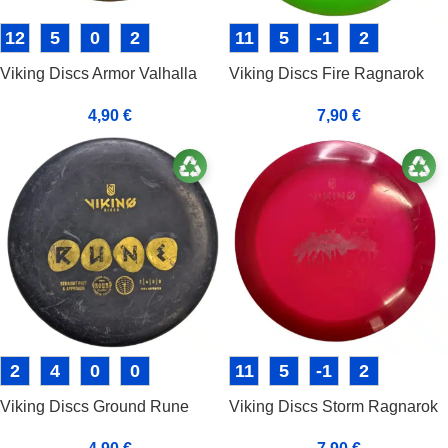
12
5
0
2
11
5
-1
2
Viking Discs Armor Valhalla
Viking Discs Fire Ragnarok
4,90
€
7,90
€
2
4
0
0
11
5
-1
2
Viking Discs Ground Rune
Viking Discs Storm Ragnarok