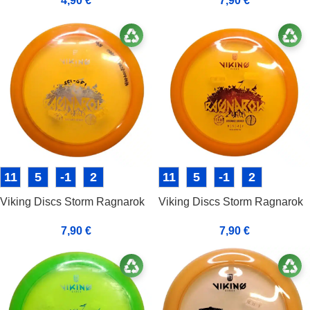
4,90
€
7,90
€
11
5
-1
2
11
5
-1
2
Viking Discs Storm Ragnarok
Viking Discs Storm Ragnarok
7,90
€
7,90
€