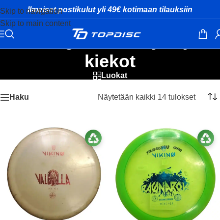
Ilmaiset postikulut yli 49€ kotimaan tilauksiin
Skip to navigation
Skip to main content
Viking Discs käytetyt
kiekot
Luokat
Näytetään kaikki 14 tulokset
Haku