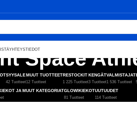
t Space Athl
ISTÄ
YHTEYSTIEDOT
KOT
SYYSALE
MUUT TUOTTEET
RESTOCKIT
KENGÄT
VALMISTAJAT
42 Tuotteet
12 Tuotteet
1 225 Tuotteet
3 Tuotteet
1 536 Tuotteet
KIEKOT JA MUUT KATEGORIAT
GLOWIKIEKOT
UUTUUDET
eet
81 Tuotteet
114 Tuotteet