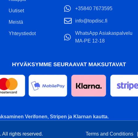
+35840 7673595
Uutiset
info@topdisc.fi
Meistä
WhatsApp Asiakaspalvelu
Yhteystiedot
MA-PE 12-18
HYVÄKSYMME SEURAAVAT MAKSUTAVAT
ksaminen Verifonen, Stripen ja Klarnan kautta.
All rights reserved.
Terms and Conditions