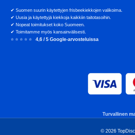
✔ Suomen suurin käytettyjen frisbeekiekkojen valikoima.
✔ Uusia ja käytettyjä kiekkoja kaikkiin taitotasoihin.
✔ Nopeat toimitukset koko Suomeen.
✔ Toimitamme myös kansainvälisesti.
⭐ ⭐ ⭐ ⭐ ⭐
4,6 / 5 Google-arvosteluissa
Turvallinen ma
© 2026 TopDisc. 