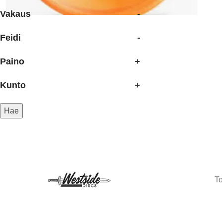
Vakaus
-
Feidi
-
Paino
+
Kunto
+
Hae
T