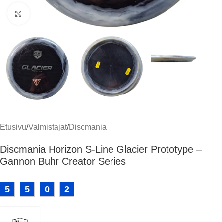
Klikkaa suuremmaksi
Etusivu
/
Valmistajat
/
Discmania
Discmania Horizon S-Line Glacier Prototype –
Gannon Buhr Creator Series
5
5
0
2