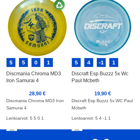
5
5
0
1
5
4
-1
1
Discmania Chroma MD3
Discraft Esp Buzzz 5x Wc
D
Iron Samurai 4
Paul Mcbeth
2
S
28,90
€
19,90
€
Discmania Chroma MD3 Iron
Discraft Esp Buzzz 5x WC Paul
D
Samurai 4
Mcbeth
2
S
Lentoarvot: 5 5 0 1
Lentoarvot: 5 4 -1 1
L
Kunto: A
Paino: 177-180g
K
Paino: 178g