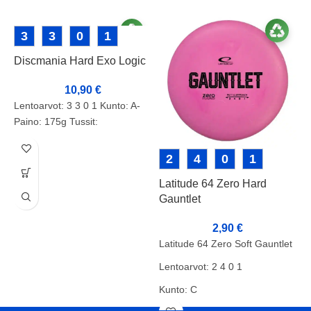
3
3
0
1
Discmania Hard Exo Logic
10,90
€
Lentoarvot: 3 3 0 1 Kunto: A-
Paino: 175g Tussit:
2
4
0
1
Latitude 64 Zero Hard
P
Gauntlet
2,90
€
P
Latitude 64 Zero Soft Gauntlet
1
Lentoarvot: 2 4 0 1
Kunto: C