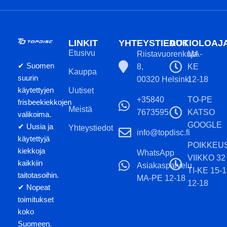
LINKIT
YHTEYSTIEDOT
AUKIOLOAJ
Etusivu
Riistavuorenkuja
MA-
✔ Suomen
8,
KE
Kauppa
suurin
00320 Helsinki
12-18
käytettyjen
Uutiset
+35840
TO-PE
frisbeekiekkojen
Meistä
7673595
KATSO
valikoima.
GOOGLE
✔ Uusia ja
Yhteystiedot
info@topdisc.fi
käytettyjä
POIKKEU
kiekkoja
WhatsApp
VIIKKO 32
kaikkiin
Asiakaspalvelu
TI-KE 15-
taitotasoihin.
MA-PE 12-18
12-18
✔ Nopeat
toimitukset
koko
Suomeen.