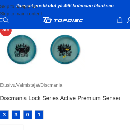
Ilmaiset postikulut yli 49€ kotimaan tilauksiin
Skip to navigation
Skip to main content
Klikkaa suuremmaksi
-58%
Etusivu
/
Valmistajat
/
Discmania
Discmania Lock Series Active Premium Sensei
3
3
0
1