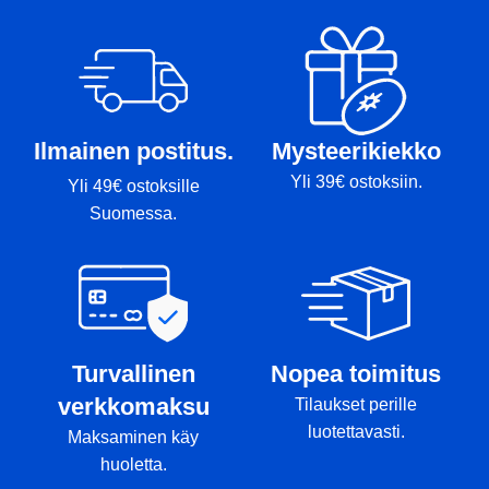
Paino: 176g
Tussit: Rimmi
Ilmainen postitus.
Mysteerikiekko
Yli 39€ ostoksiin.
Yli 49€ ostoksille
Suomessa.
Turvallinen
Nopea toimitus
verkkomaksu
Tilaukset perille
luotettavasti.
Maksaminen käy
huoletta.