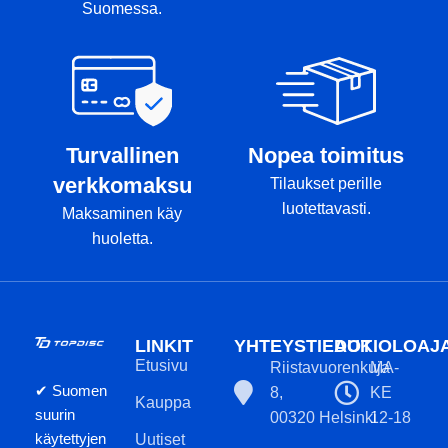
Suomessa.
Turvallinen
Nopea toimitus
verkkomaksu
Tilaukset perille
luotettavasti.
Maksaminen käy
huoletta.
LINKIT
YHTEYSTIEDOT
AUKIOLOAJ
Etusivu
Riistavuorenkuja
MA-
✔ Suomen
8,
KE
Kauppa
suurin
00320 Helsinki
12-18
käytettyjen
Uutiset