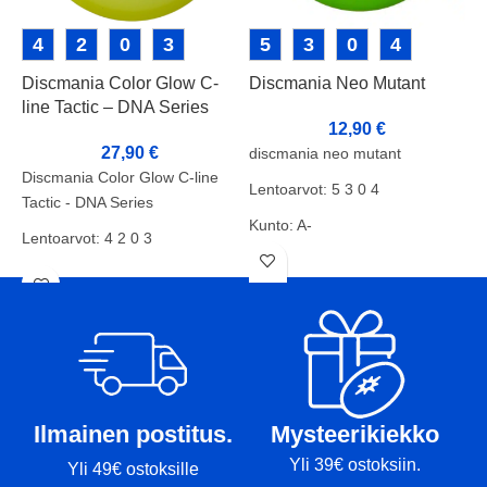
4
2
0
3
5
3
0
4
Discmania Color Glow C-
Discmania Neo Mutant
I
line Tactic – DNA Series
12,90
€
27,90
€
discmania neo mutant
Discmania Color Glow C-line
Lentoarvot: 5 3 0 4
Tactic - DNA Series
Kunto: A-
Lentoarvot: 4 2 0 3
Paino: 175g
L
Kunto: BA+
Tussit: Ei tusseja
K
Paino: 177g
P
Tussit: -
T
Ilmainen postitus.
Mysteerikiekko
Yli 39€ ostoksiin.
Yli 49€ ostoksille