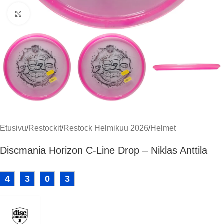
Klikkaa suuremmaksi
Etusivu
/
Restockit
/
Restock Helmikuu 2026
/
Helmet
Discmania Horizon C-Line Drop – Niklas Anttila
4
3
0
3