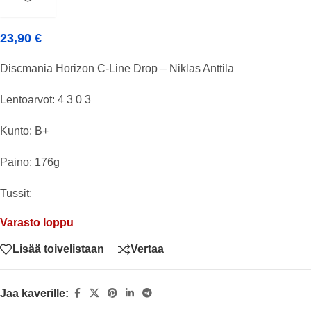
23,90
€
Discmania Horizon C-Line Drop – Niklas Anttila
Lentoarvot: 4 3 0 3
Kunto: B+
Paino: 176g
Tussit:
Varasto loppu
Lisää toivelistaan
Vertaa
Jaa kaverille: