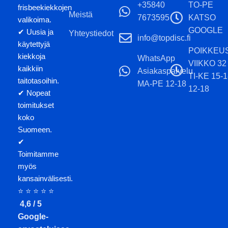
+35840
TO-PE
frisbeekiekkojen
Meistä
7673595
KATSO
valikoima.
GOOGLE
✔ Uusia ja
Yhteystiedot
info@topdisc.fi
käytettyjä
POIKKEU
kiekkoja
WhatsApp
VIIKKO 32
kaikkiin
Asiakaspalvelu
TI-KE 15-
taitotasoihin.
MA-PE 12-18
12-18
✔ Nopeat
toimitukset
koko
Suomeen.
✔
Toimitamme
myös
kansainvälisesti.
⭐ ⭐ ⭐ ⭐ ⭐
4,6 / 5
Google-