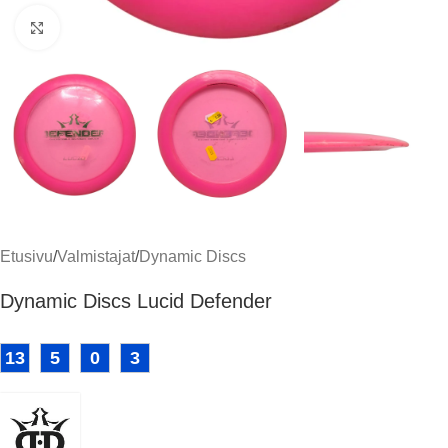
Klikkaa suuremmaksi
Etusivu
/
Valmistajat
/
Dynamic Discs
Dynamic Discs Lucid Defender
13
5
0
3