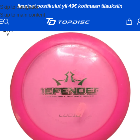
Ilmaiset postikulut yli 49€ kotimaan tilauksiin
Skip to navigation
Skip to main content
MYYT
Y