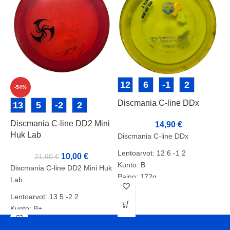
12
6
-1
2
-54%
Discmania C-line DDx
13
5
-2
2
Discmania C-line DD2 Mini
D
14,90
€
Huk Lab
Discmania C-line DDx
Lentoarvot: 12 6 -1 2
10,00
€
21,90
€
D
Kunto: B
Discmania C-line DD2 Mini Huk
L
Paino: 172g
Lab
Tussit: Pohja
K
Lentoarvot: 13 5 -2 2
P
Kunto: B+
Paino: 177g
T