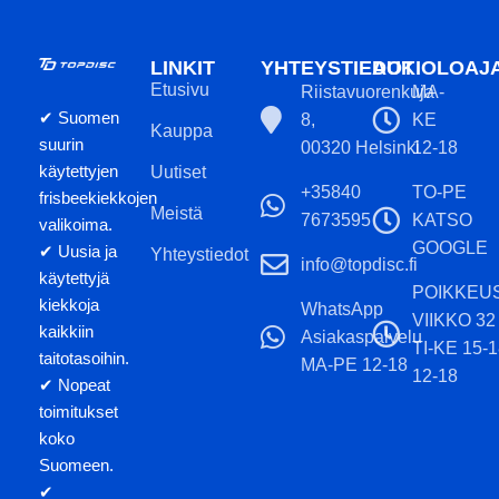
LINKIT
YHTEYSTIEDOT
AUKIOLOAJ
Etusivu
Riistavuorenkuja
MA-
✔ Suomen
8,
KE
Kauppa
suurin
00320 Helsinki
12-18
käytettyjen
Uutiset
+35840
TO-PE
frisbeekiekkojen
Meistä
7673595
KATSO
valikoima.
GOOGLE
✔ Uusia ja
Yhteystiedot
info@topdisc.fi
käytettyjä
POIKKEU
kiekkoja
WhatsApp
VIIKKO 32
kaikkiin
Asiakaspalvelu
TI-KE 15-
taitotasoihin.
MA-PE 12-18
12-18
✔ Nopeat
toimitukset
koko
Suomeen.
✔