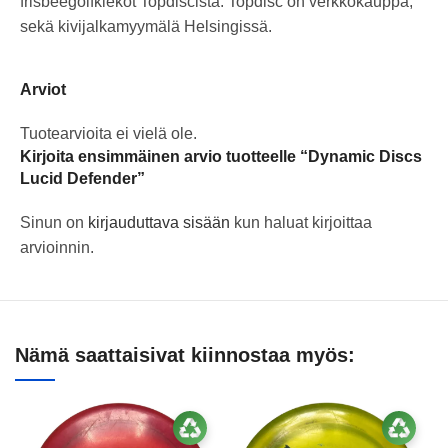
frisbeegolfkiekot Topdiscistä. Topdisc on verkkokauppa,
sekä kivijalkamyymälä Helsingissä.
Arviot
Tuotearvioita ei vielä ole.
Kirjoita ensimmäinen arvio tuotteelle “Dynamic Discs
Lucid Defender”
Sinun on
kirjauduttava sisään
kun haluat kirjoittaa
arvioinnin.
Nämä saattaisivat kiinnostaa myös: