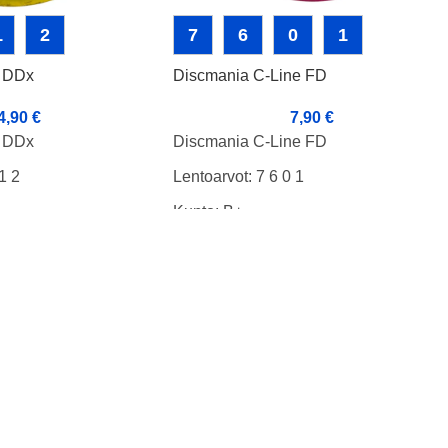
1
2
7
6
0
1
e DDx
Discmania C-Line FD
4,90
€
7,90
€
e DDx
Discmania C-Line FD
1 2
Lentoarvot: 7 6 0 1
Kunto: B+
Paino: 173g
Tussit: Pohja ja Rimmi