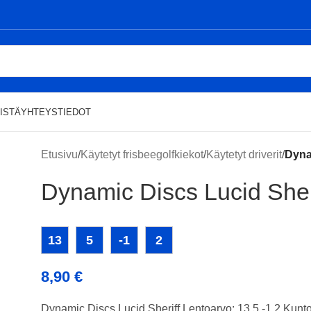
ISTÄ
YHTEYSTIEDOT
Etusivu
/
Käytetyt frisbeegolfkiekot
/
Käytetyt driverit
/
Dyna
Dynamic Discs Lucid Sher
13
5
-1
2
8,90
€
Dynamic Discs Lucid Sheriff Lentoarvo: 13 5 -1 2 Kunt