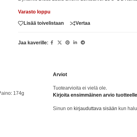
Varasto loppu
Lisää toivelistaan
Vertaa
Jaa kaverille:
Arviot
Tuotearvioita ei vielä ole.
Paino: 174g
Kirjoita ensimmäinen arvio tuotteell
Sinun on
kirjauduttava sisään
kun halua