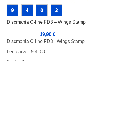
9
4
0
3
13
5
-
Discmania C-line FD3 – Wings Stamp
Discraft 1st Run 
19,90
€
2
Discmania C-line FD3 - Wings Stamp
Discraft 1st Run 
Lentoarvot: 9 4 0 3
Lentoarvot: 13 5 -
Kunto: B
Kunto: B+
Paino: 175g
Paino: 173g
Tussit: -
Tussit: -