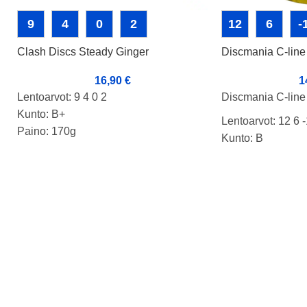
9
4
0
2
12
6
-
Clash Discs Steady Ginger
Discmania C-lin
16,90
€
1
Lentoarvot: 9 4 0 2
Discmania C-lin
Kunto: B+
Lentoarvot: 12 6 -
Paino: 170g
Kunto: B
Tussit: Rimmi
Paino: 172g
Tussit: Pohja