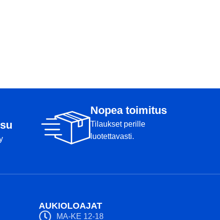
Nopea toimitus
su
Tilaukset perille
luotettavasti.
y
AUKIOLOAJAT
MA-KE 12-18