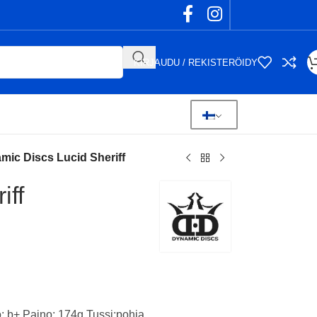
KIRJAUDU / REKISTERÖIDY
mic Discs Lucid Sheriff
iff
o: b+ Paino: 174g Tussi:pohja