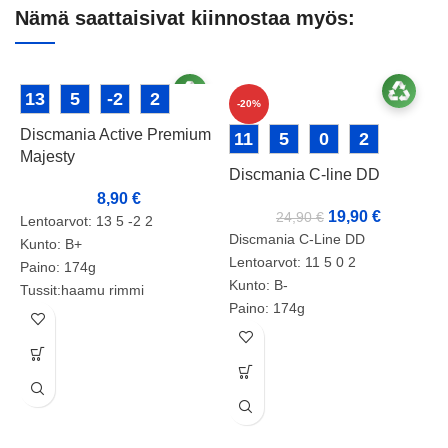
Nämä saattaisivat kiinnostaa myös:
13
5
-2
2
-20%
Discmania Active Premium
11
5
0
2
Majesty
Discmania C-line DD
8,90
€
19,90
€
24,90
€
Lentoarvot: 13 5 -2 2
Discmania C-Line DD
Kunto: B+
Lentoarvot: 11 5 0 2
Paino: 174g
Kunto: B-
Tussit:haamu rimmi
Paino: 174g
D
Tussit: +
Tuotenumero: 2136
D
L
K