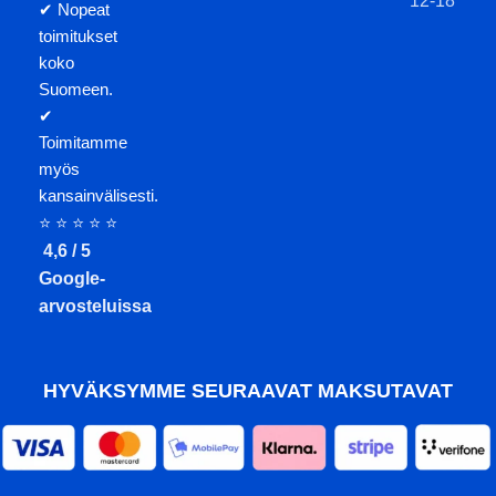
12-18
✔ Nopeat
toimitukset
koko
Suomeen.
✔
Toimitamme
myös
kansainvälisesti.
⭐ ⭐ ⭐ ⭐ ⭐
4,6 / 5
Google-
arvosteluissa
HYVÄKSYMME SEURAAVAT MAKSUTAVAT