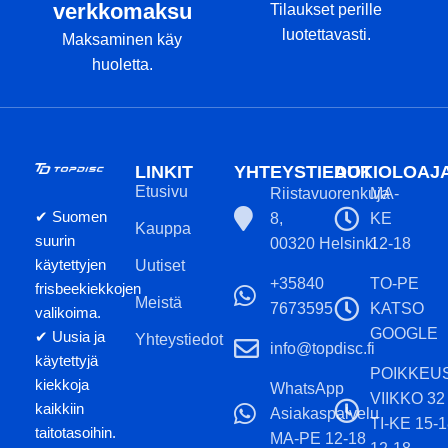
verkkomaksu
Tilaukset perille
luotettavasti.
Maksaminen käy
huoletta.
LINKIT
YHTEYSTIEDOT
AUKIOLOAJ
Etusivu
Riistavuorenkuja
MA-
✔ Suomen
8,
KE
Kauppa
suurin
00320 Helsinki
12-18
käytettyjen
Uutiset
+35840
TO-PE
frisbeekiekkojen
Meistä
7673595
KATSO
valikoima.
GOOGLE
✔ Uusia ja
Yhteystiedot
info@topdisc.fi
käytettyjä
POIKKEU
kiekkoja
WhatsApp
VIIKKO 32
kaikkiin
Asiakaspalvelu
TI-KE 15-
taitotasoihin.
MA-PE 12-18