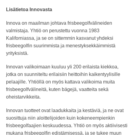
Lisätietoa Innovasta
Innova on maailman johtava frisbeegolfvälineiden
valmistaja. Yhtiö on perustettu vuonna 1983
Kaliforniassa, ja se on sittemmin kasvanut yhdeksi
frisbeegolfin suurimmista ja menestyksekkäimmistä
yrityksistä.
Innovan valikoimaan kuuluu yli 200 erilaista kiekkoa,
jotka on suunniteltu erilaisiin heittoihin kaikentyylisille
pelaajille. Yhtiöllä on myös kattava valikoima muita
frisbeegolfvälineitä, kuten bägejä, vaatteita sekä
oheistarvikkeita.
Innovan tuotteet ovat laadukkaita ja kestäviä, ja ne ovat
suosittuja niin aloittelijoiden kuin kokeneempienkin
frisbeegolfaajien keskuudessa. Yhtiö on myös aktiivisesti
mukana frisbeegolfin edistämisessä, ja se tukee muun