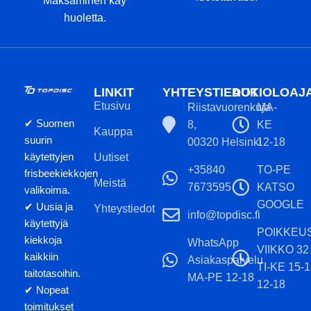
Maksaminen käy
huoletta.
LINKIT
YHTEYSTIEDOT
AUKIOLOAJ
Etusivu
Riistavuorenkuja
MA-
✔ Suomen
8,
KE
Kauppa
suurin
00320 Helsinki
12-18
käytettyjen
Uutiset
+35840
TO-PE
frisbeekiekkojen
Meistä
7673595
KATSO
valikoima.
GOOGLE
✔ Uusia ja
Yhteystiedot
info@topdisc.fi
käytettyjä
POIKKEU
kiekkoja
WhatsApp
VIIKKO 32
kaikkiin
Asiakaspalvelu
TI-KE 15-
taitotasoihin.
MA-PE 12-18
12-18
✔ Nopeat
toimitukset