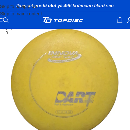
Ilmaiset postikulut yli 49€ kotimaan tilauksiin
Skip to navigation
Skip to main content
MYYT
Y