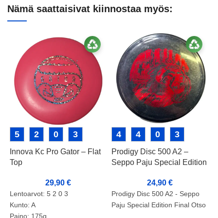
Nämä saattaisivat kiinnostaa myös:
5
2
0
3
4
4
0
3
Innova Kc Pro Gator – Flat
Prodigy Disc 500 A2 –
P
Top
Seppo Paju Special Edition
V
Final Otso
29,90
€
24,90
€
Lentoarvot: 5 2 0 3
P
Prodigy Disc 500 A2 - Seppo
Kunto: A
L
Paju Special Edition Final Otso
Paino: 175g
K