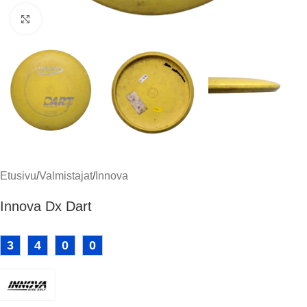
Klikkaa suuremmaksi
Etusivu
/
Valmistajat
/
Innova
Innova Dx Dart
3
4
0
0