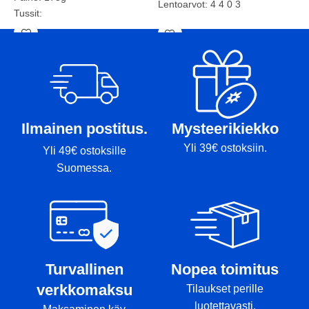
Lentoarvot: 4 4 0 3
Tussit:
P
Kunto: A-
T
e
Paino: 171g
Tussit: -
Kuvasta poiketen kiekossa lila
stamppi.
Ilmainen postitus.
Mysteerikiekko
Yli 39€ ostoksiin.
Yli 49€ ostoksille
Suomessa.
Turvallinen
Nopea toimitus
verkkomaksu
Tilaukset perille
luotettavasti.