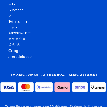
koko
Suomeen.
✔
Toimitamme
myös
kansainvälisesti.
⭐ ⭐ ⭐ ⭐ ⭐
4,6 / 5
Google-
arvosteluissa
HYVÄKSYMME SEURAAVAT MAKSUTAVAT
Turvallinen maksaminen Verifonen, Stripen ja Klarnan