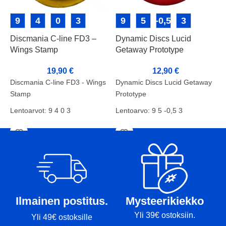
9
4
0
3
9
5
-0,5
3
Discmania C-line FD3 –
Dynamic Discs Lucid
D
Wings Stamp
Getaway Prototype
C
19,90
€
12,90
€
Discmania C-line FD3 - Wings
Dynamic Discs Lucid Getaway
D
Stamp
Prototype
C
Lentoarvot: 9 4 0 3
Lentoarvo: 9 5 -0,5 3
L
Kunto: B
Kunto: B
K
Paino: 175g
Paino: 173g
P
Tussit: -
Tussit: Rimmi
T
Ilmainen postitus.
Mysteerikiekko
Yli 39€ ostoksiin.
Yli 49€ ostoksille