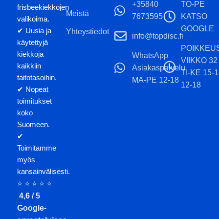
+35840
TO-PE
frisbeekiekkojen
Meistä
7673595
KATSO
valikoima.
GOOGLE
✔ Uusia ja
Yhteystiedot
info@topdisc.fi
käytettyjä
POIKKEU
kiekkoja
WhatsApp
VIIKKO 32
kaikkiin
Asiakaspalvelu
TI-KE 15-
taitotasoihin.
MA-PE 12-18
12-18
✔ Nopeat
toimitukset
koko
Suomeen.
✔
Toimitamme
myös
kansainvälisesti.
⭐ ⭐ ⭐ ⭐ ⭐
4,6 / 5
Google-