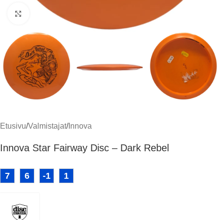
Klikkaa suuremmaksi
Etusivu
/
Valmistajat
/
Innova
Innova Star Fairway Disc – Dark Rebel
7
6
-1
1