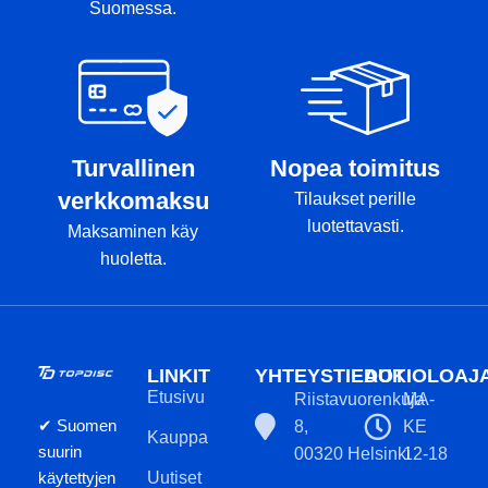
Suomessa.
Turvallinen
Nopea toimitus
verkkomaksu
Tilaukset perille
luotettavasti.
Maksaminen käy
huoletta.
LINKIT
YHTEYSTIEDOT
AUKIOLOAJ
Etusivu
Riistavuorenkuja
MA-
✔ Suomen
8,
KE
Kauppa
suurin
00320 Helsinki
12-18
käytettyjen
Uutiset