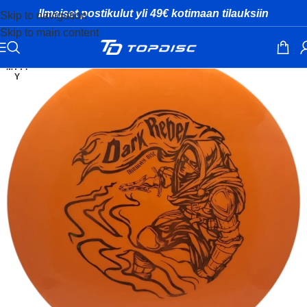
Ilmaiset postikulut yli 49€ kotimaan tilauksiin
Skip to navigation
Skip to main content
MYYT
Y