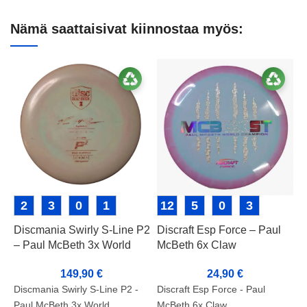
Nämä saattaisivat kiinnostaa myös:
2
3
0
1
12
5
0
3
Discmania Swirly S-Line P2
Discraft Esp Force – Paul
D
– Paul McBeth 3x World
McBeth 6x Claw
D
Champion
T
24,90
€
149,90
€
C
Discraft Esp Force - Paul
Discmania Swirly S-Line P2 -
D
McBeth 6x Claw
Paul McBeth 3x World
D