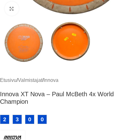
Klikkaa suuremmaksi
Etusivu
/
Valmistajat
/
Innova
Innova XT Nova – Paul McBeth 4x World
Champion
2
3
0
0