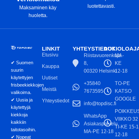
luotettavasti.
Maksaminen käy
huoletta.
LINKIT
YHTEYSTIEDOT
AUKIOLOAJ
Etusivu
Riistavuorenkuja
MA-
✔ Suomen
8,
KE
Kauppa
suurin
00320 Helsinki
12-18
käytettyjen
Uutiset
+35840
TO-PE
frisbeekiekkojen
Meistä
7673595
KATSO
valikoima.
GOOGLE
✔ Uusia ja
Yhteystiedot
info@topdisc.fi
käytettyjä
POIKKEU
kiekkoja
WhatsApp
VIIKKO 32
kaikkiin
Asiakaspalvelu
TI-KE 15-
taitotasoihin.
MA-PE 12-18
12-18
✔ Nopeat