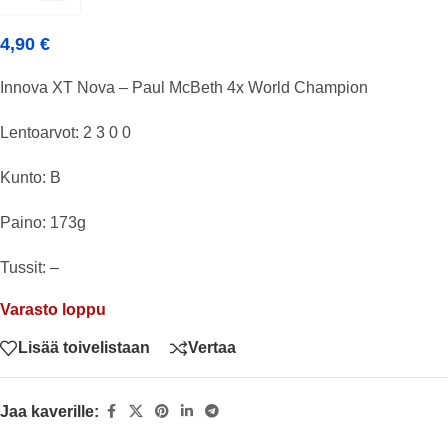
4,90
€
Innova XT Nova – Paul McBeth 4x World Champion
Lentoarvot: 2 3 0 0
Kunto: B
Paino: 173g
Tussit: –
Varasto loppu
Lisää toivelistaan
Vertaa
Jaa kaverille: