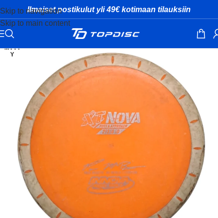
Ilmaiset postikulut yli 49€ kotimaan tilauksiin
Skip to navigation
Skip to main content
MYYT
Y