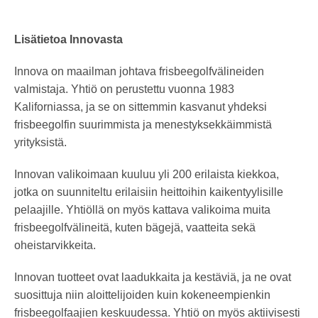
Lisätietoa Innovasta
Innova on maailman johtava frisbeegolfvälineiden
valmistaja. Yhtiö on perustettu vuonna 1983
Kaliforniassa, ja se on sittemmin kasvanut yhdeksi
frisbeegolfin suurimmista ja menestyksekkäimmistä
yrityksistä.
Innovan valikoimaan kuuluu yli 200 erilaista kiekkoa,
jotka on suunniteltu erilaisiin heittoihin kaikentyylisille
pelaajille. Yhtiöllä on myös kattava valikoima muita
frisbeegolfvälineitä, kuten bägejä, vaatteita sekä
oheistarvikkeita.
Innovan tuotteet ovat laadukkaita ja kestäviä, ja ne ovat
suosittuja niin aloittelijoiden kuin kokeneempienkin
frisbeegolfaajien keskuudessa. Yhtiö on myös aktiivisesti