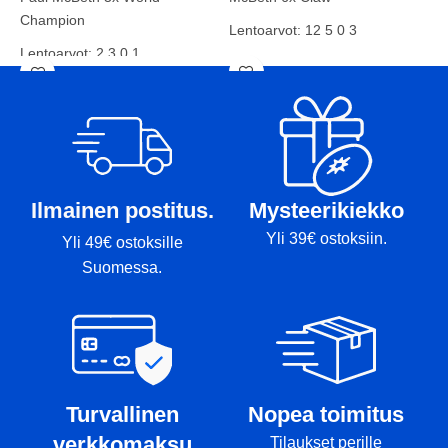
Champion
T
Lentoarvot: 12 5 0 3
C
Lentoarvot: 2 3 0 1
Kunto: A
L
Kunto: BA+
Paino: 172g
K
Paino: 177g
Tussit: -
P
Tussit: Rimmi
T
Ilmainen postitus.
Mysteerikiekko
R
Yli 39€ ostoksiin.
Yli 49€ ostoksille
Suomessa.
Turvallinen
Nopea toimitus
verkkomaksu
Tilaukset perille