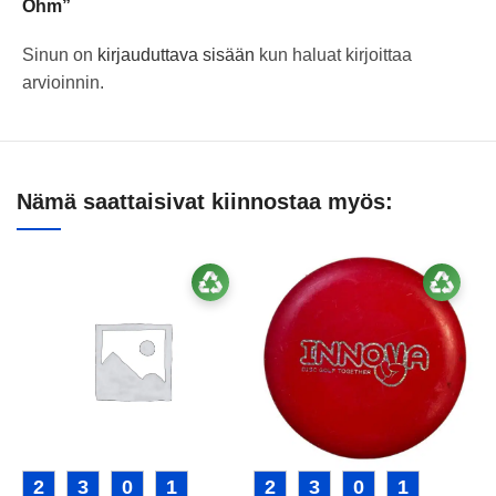
Ohm”
Sinun on
kirjauduttava sisään
kun haluat kirjoittaa
arvioinnin.
Nämä saattaisivat kiinnostaa myös:
2
3
0
1
2
3
0
1