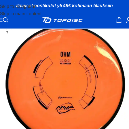
Ilmaiset postikulut yli 49€ kotimaan tilauksiin
Skip to navigation
Skip to main content
MYYT
Y