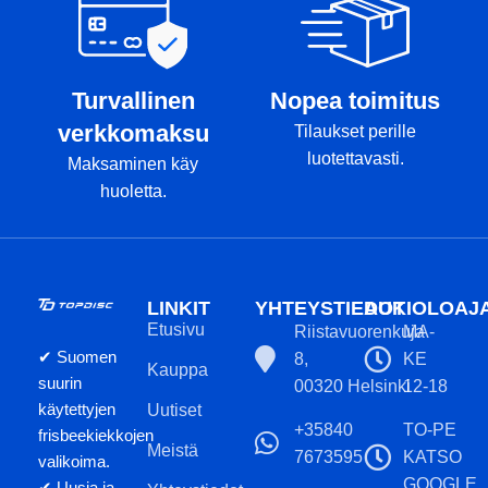
Turvallinen
Nopea toimitus
verkkomaksu
Tilaukset perille
luotettavasti.
Maksaminen käy
huoletta.
LINKIT
YHTEYSTIEDOT
AUKIOLOAJ
Etusivu
Riistavuorenkuja
MA-
✔ Suomen
8,
KE
Kauppa
suurin
00320 Helsinki
12-18
käytettyjen
Uutiset
+35840
TO-PE
frisbeekiekkojen
Meistä
7673595
KATSO
valikoima.
GOOGLE
✔ Uusia ja