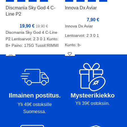
Discmania Sky God 4 C-
Innova Dx Aviar
I
Line P2
7,90
€
19,90
€
Innova Dx Aviar
I
19,90
€
Discmania Sky God 4 C-Line
Lentoarvot: 2 3 0 1
L
P2 Lentoarvot: 2 3 0 1 Kunto:
Kunto: b-
K
B+ Paino: 175G Tussit:RIMMI
Paino: 175g
P
Tussit: rimmi
T
Ilmainen postitus.
Mysteerikiekko
Yli 39€ ostoksiin.
Yli 49€ ostoksille
Suomessa.