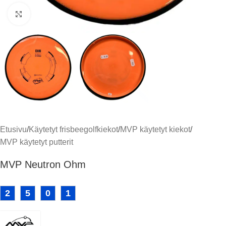
Klikkaa suuremmaksi
Etusivu
/
Käytetyt frisbeegolfkiekot
/
MVP käytetyt kiekot
/
MVP käytetyt putterit
MVP Neutron Ohm
2
5
0
1