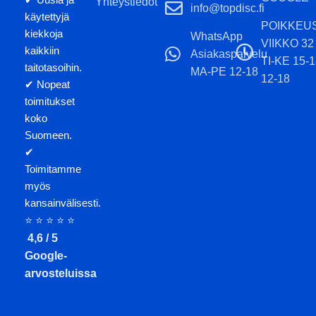
Yhteystiedot
info@topdisc.fi
käytettyjä
POIKKEU
kiekkoja
WhatsApp
VIIKKO 32
kaikkiin
Asiakaspalvelu
TI-KE 15-
taitotasoihin.
MA-PE 12-18
12-18
✔ Nopeat
toimitukset
koko
Suomeen.
✔
Toimitamme
myös
kansainvälisesti.
⭐ ⭐ ⭐ ⭐ ⭐
4,6 / 5
Google-
arvosteluissa