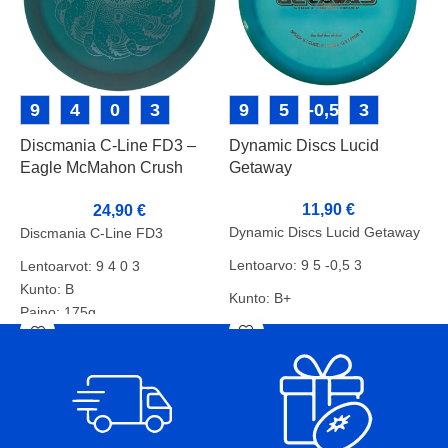
9
4
0
3
9
5
-0,5
3
Discmania C-Line FD3 –
Dynamic Discs Lucid
D
Eagle McMahon Crush
Getaway
C
Boys Stamp
F
11,90
€
24,90
€
Dynamic Discs Lucid Getaway
Discmania C-Line FD3
D
2
Lentoarvo: 9 5 -0,5 3
Lentoarvot: 9 4 0 3
Kunto: B
L
Kunto: B+
Paino: 175g
K
Paino: 175g
Tussit:pohja/rimmi
P
Tussit: Rimmi
T