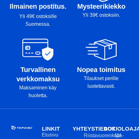
Ilmainen postitus.
Mysteerikiekko
Yli 39€ ostoksiin.
Yli 49€ ostoksille
Suomessa.
Turvallinen
Nopea toimitus
verkkomaksu
Tilaukset perille
luotettavasti.
Maksaminen käy
huoletta.
LINKIT
YHTEYSTIEDOT
AUKIOLOAJ
Etusivu
Riistavuorenkuja
MA-