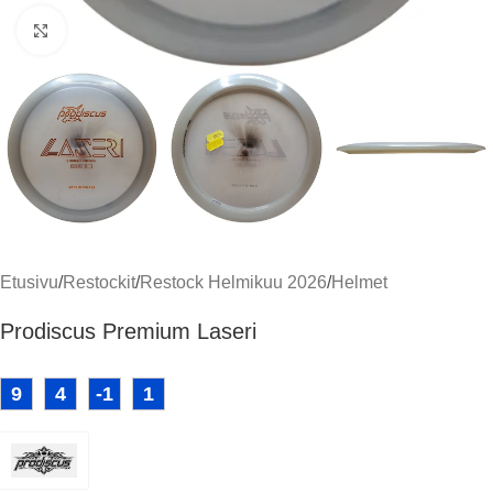
Klikkaa suuremmaksi
Etusivu
/
Restockit
/
Restock Helmikuu 2026
/
Helmet
Prodiscus Premium Laseri
9
4
-1
1