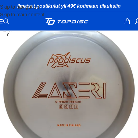
Ilmaiset postikulut yli 49€ kotimaan tilauksiin
Skip to navigation
Skip to main content
MYYT
Y