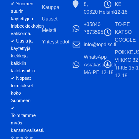
✔ Suomen
8,
KE
Kauppa
suurin
00320 Helsinki
12-18
käytettyjen
Uutiset
+35840
TO-PE
frisbeekiekkojen
Meistä
7673595
KATSO
valikoima.
GOOGLE
✔ Uusia ja
Yhteystiedot
info@topdisc.fi
käytettyjä
POIKKEU
kiekkoja
WhatsApp
VIIKKO 32
kaikkiin
Asiakaspalvelu
TI-KE 15-
taitotasoihin.
MA-PE 12-18
12-18
✔ Nopeat
toimitukset
koko
Suomeen.
✔
Toimitamme
myös
kansainvälisesti.
⭐ ⭐ ⭐ ⭐ ⭐