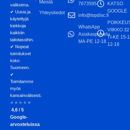
Meistä
7673595
KATSO
valikoima.
GOOGLE
✔ Uusia ja
Yhteystiedot
info@topdisc.fi
käytettyjä
POIKKEU
kiekkoja
WhatsApp
VIIKKO 32
kaikkiin
Asiakaspalvelu
TI-KE 15-
taitotasoihin.
MA-PE 12-18
12-18
✔ Nopeat
toimitukset
koko
Suomeen.
✔
Toimitamme
myös
kansainvälisesti.
⭐ ⭐ ⭐ ⭐ ⭐
4,6 / 5
Google-
arvosteluissa