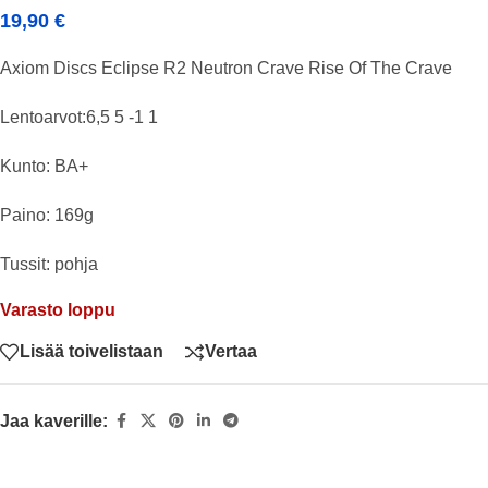
19,90
€
Axiom Discs Eclipse R2 Neutron Crave Rise Of The Crave
Lentoarvot:6,5 5 -1 1
Kunto: BA+
Paino: 169g
Tussit: pohja
Varasto loppu
Lisää toivelistaan
Vertaa
Jaa kaverille: