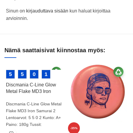
Sinun on
kirjauduttava sisään
kun haluat kirjoittaa
arvioinnin.
Nämä saattaisivat kiinnostaa myös:
5
5
0
1
Discmania C-Line Glow
Metal Flake MD3 Iron
Samurai 2
Discmania C-Line Glow Metal
Flake MD3 Iron Samurai 2
Lentoarvot: 5 5 0 2 Kunto: A+
Paino: 180g Tussit:
-35%
Tuotenumero: 2066