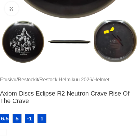
Klikkaa suuremmaksi
Etusivu
/
Restockit
/
Restock Helmikuu 2026
/
Helmet
Axiom Discs Eclipse R2 Neutron Crave Rise Of
The Crave
6,5
5
-1
1