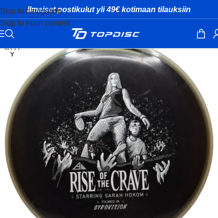
Ilmaiset postikulut yli 49€ kotimaan tilauksiin
Skip to navigation
Skip to main content
MYYT
Y