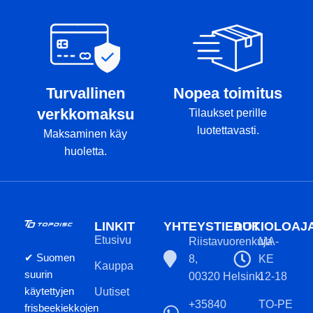
Turvallinen
Nopea toimitus
verkkomaksu
Tilaukset perille
luotettavasti.
Maksaminen käy
huoletta.
LINKIT
YHTEYSTIEDOT
AUKIOLOAJ
Etusivu
Riistavuorenkuja
MA-
✔ Suomen
8,
KE
Kauppa
suurin
00320 Helsinki
12-18
käytettyjen
Uutiset
+35840
TO-PE
frisbeekiekkojen