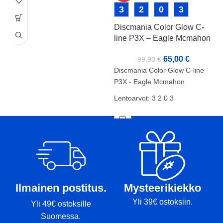
D
3
2
0
3
P
Discmania Color Glow C-
line P3X – Eagle Mcmahon
D
65,00
€
99,90
€
P
Discmania Color Glow C-line
L
P3X - Eagle Mcmahon
K
Lentoarvot: 3 2 0 3
P
Kunto: A-
T
Paino: 175g
Tussit: Rimmi ja Pohja
Ilmainen postitus.
Mysteerikiekko
Yli 39€ ostoksiin.
Yli 49€ ostoksille
Suomessa.