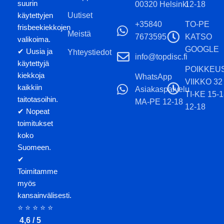
suurin
00320 Helsinki
12-18
käytettyjen
Uutiset
+35840
TO-PE
frisbeekiekkojen
Meistä
7673595
KATSO
valikoima.
GOOGLE
✔ Uusia ja
Yhteystiedot
info@topdisc.fi
käytettyjä
POIKKEU
kiekkoja
WhatsApp
VIIKKO 32
kaikkiin
Asiakaspalvelu
TI-KE 15-
taitotasoihin.
MA-PE 12-18
12-18
✔ Nopeat
toimitukset
koko
Suomeen.
✔
Toimitamme
myös
kansainvälisesti.
⭐ ⭐ ⭐ ⭐ ⭐
4,6 / 5