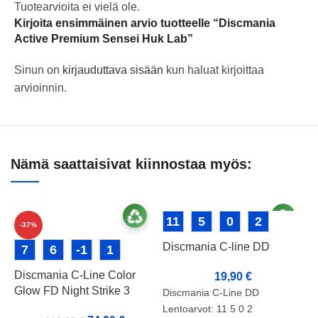
Tuotearvioita ei vielä ole.
Kirjoita ensimmäinen arvio tuotteelle “Discmania
Active Premium Sensei Huk Lab”
Sinun on
kirjauduttava sisään
kun haluat kirjoittaa
arvioinnin.
Nämä saattaisivat kiinnostaa myös:
11
5
0
2
-37%
Discmania C-line DD
7
6
-1
1
Discmania C-Line Color
19,90
€
Glow FD Night Strike 3
Discmania C-Line DD
Lentoarvot: 11 5 0 2