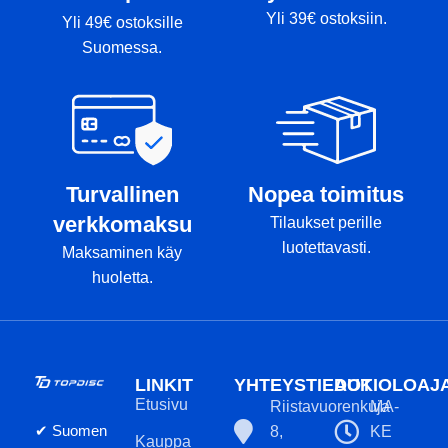
Yli 39€ ostoksiin.
Yli 49€ ostoksille
Suomessa.
Turvallinen
Nopea toimitus
verkkomaksu
Tilaukset perille
luotettavasti.
Maksaminen käy
huoletta.
LINKIT
YHTEYSTIEDOT
AUKIOLOAJ
Etusivu
Riistavuorenkuja
MA-
✔ Suomen
8,
KE
Kauppa