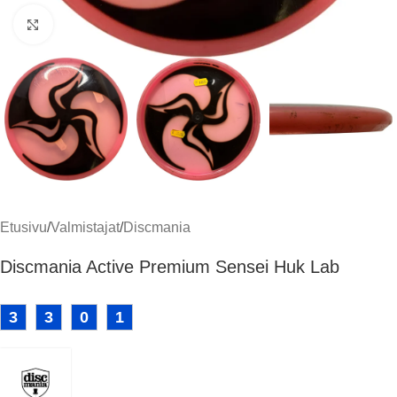
Klikkaa suuremmaksi
Etusivu
/
Valmistajat
/
Discmania
Discmania Active Premium Sensei Huk Lab
3
3
0
1