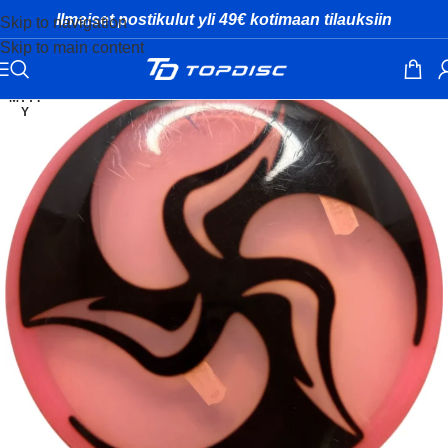
Ilmaiset postikulut yli 49€ kotimaan tilauksiin
Skip to navigation
Skip to main content
MYYT
Y