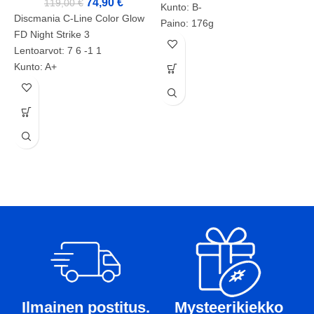
74,90
€
119,00
€
Kunto: B-
Discmania C-Line Color Glow
Paino: 176g
FD Night Strike 3
Tussit: -
Lentoarvot: 7 6 -1 1
Tuotenumero: 2135
Kunto: A+
D
Paino: 169g
Tussit:
Tuotenumero: 2071
D
L
K
P
T
Ilmainen postitus.
Mysteerikiekko